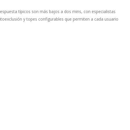
respuesta típicos son más bajos a dos mins, con especialistas
toexclusión y topes configurables que permiten a cada usuario