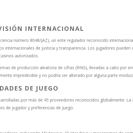
VISIÓN INTERNACIONAL
icencia número 8048/JAZ), un ente regulador reconocido internaciona
rios internacionales de justicia y transparencia. Los jugadores pueden
 casinos autorizados.
mas de producción aleatoria de cifras (RNG), llevadas a cabo por en
mente impredecible y no podría ser alterado por alguna parte involuc
DADES DE JUEGO
esarrolladas por más de 45 proveedores reconocidos globalmente. La 
iles de jugador y preferencias de juego.