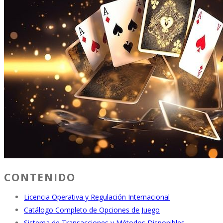
CONTENIDO
Licencia Operativa y Regulación Internacional
Catálogo Completo de Opciones de Juego
Sistema de Transacciones y Métodos Disponibles