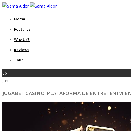
Home
Features
Why Us?
Reviews
Tour
06
Jun
JUGABET CASINO: PLATAFORMA DE ENTRETENIMIEN