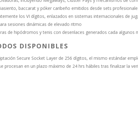
ovadoras, incluyendo Megaways, Cluster Pays y mecanismos de com
iasiento, baccarat y póker caribeño emitidos desde sets profesionale
mente los VI dígitos, enlazados en sistemas internacionales de ju
para sesiones dinámicas de elevado ritmo
rreras de hipódromos y tenis con desenlaces generados cada algunos 
ODOS DISPONIBLES
ación Secure Socket Layer de 256 dígitos, el mismo estándar emplea
 procesan en un plazo máximo de 24 hrs hábiles tras finalizar la verif