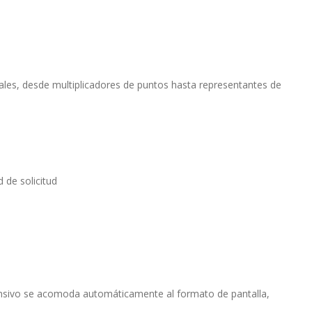
ales, desde multiplicadores de puntos hasta representantes de
 de solicitud
ponsivo se acomoda automáticamente al formato de pantalla,