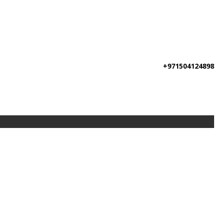
+971504124898