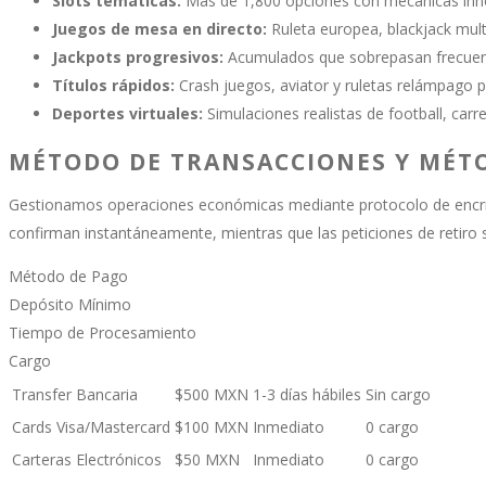
Slots temáticas:
Más de 1,800 opciones con mecánicas inn
Juegos de mesa en directo:
Ruleta europea, blackjack mult
Jackpots progresivos:
Acumulados que sobrepasan frecuente
Títulos rápidos:
Crash juegos, aviator y ruletas relámpago 
Deportes virtuales:
Simulaciones realistas de football, ca
MÉTODO DE TRANSACCIONES Y MÉT
Gestionamos operaciones económicas mediante protocolo de encript
confirman instantáneamente, mientras que las peticiones de retiro se
Método de Pago
Depósito Mínimo
Tiempo de Procesamiento
Cargo
Transfer Bancaria
$500 MXN
1-3 días hábiles
Sin cargo
Cards Visa/Mastercard
$100 MXN
Inmediato
0 cargo
Carteras Electrónicos
$50 MXN
Inmediato
0 cargo