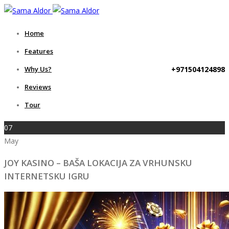
Home
Features
+971504124898
Why Us?
Reviews
Tour
07
May
JOY KASINO – ВАŠA LOKACIJA ZA VRHUNSKU
INTERNETSKU IGRU