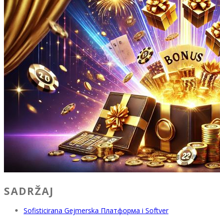
SADRŽAJ
Sofisticirana Gejmerskа Платформа i Softver