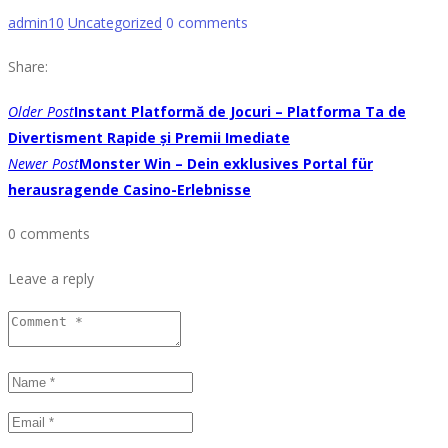
admin10
Uncategorized
0 comments
Share:
POST
Older Post
Instant Platformă de Jocuri – Platforma Ta de
NAVIGATION
Divertisment Rapide și Premii Imediate
Newer Post
Monster Win – Dein exklusives Portal für
herausragende Casino-Erlebnisse
0 comments
Leave a reply