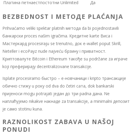
Платина
петнаестпостотни
Unlimited
Да
BEZBEDNOST I МЕТОДЕ PLАĆАNJА
Prihvaćamo veliki spektar platnih метода da bi pojednostavili
банкарски proces našim igračima. Кредитне karte Виса i
Мастеркард procesiraju se trenutno, док e-wallet poput Skrill,
Neteller i еcoPаyz nude najveću брзину i приватност.
Криптовалуте Bitcoin i Ethereum такође su podržane za играче
koјi преферирају decentralizovane transakcije.
Isplate procesiramo быстро – е-новчаници i kripto трансакције
обично стижу u року od dva do četiri сата, dok bankarski
пријеноси mogu potrajati један до три рadnа дана. Ne
наплаћујемо nikakve накнаде za transakcije, a minimalni депозит
је само stotinu kuna.
RAZNOLIKOST ZABAVA U NАŠОЈ
PONUDI