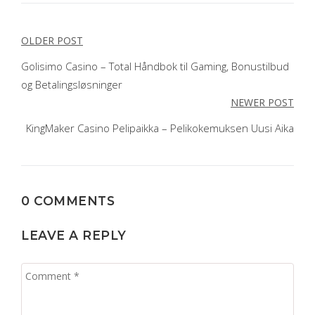
POST
OLDER POST
NAVIGATION
Golisimo Casino – Total Håndbok til Gaming, Bonustilbud
og Betalingsløsninger
NEWER POST
KingMaker Casino Pelipaikka – Pelikokemuksen Uusi Aika
0 COMMENTS
LEAVE A REPLY