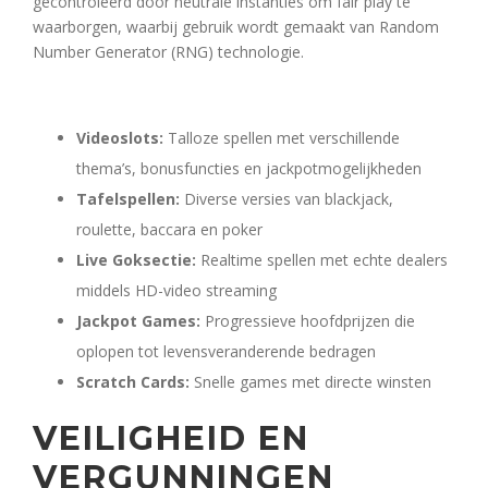
gecontroleerd door neutrale instanties om fair play te
waarborgen, waarbij gebruik wordt gemaakt van Random
Number Generator (RNG) technologie.
FAVORIETE SPELCATEGORIEËN
Videoslots:
Talloze spellen met verschillende
thema’s, bonusfuncties en jackpotmogelijkheden
Tafelspellen:
Diverse versies van blackjack,
roulette, baccara en poker
Live Goksectie:
Realtime spellen met echte dealers
middels HD-video streaming
Jackpot Games:
Progressieve hoofdprijzen die
oplopen tot levensveranderende bedragen
Scratch Cards:
Snelle games met directe winsten
VEILIGHEID EN
VERGUNNINGEN