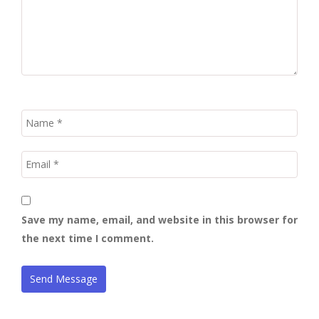
Save my name, email, and website in this browser for
the next time I comment.