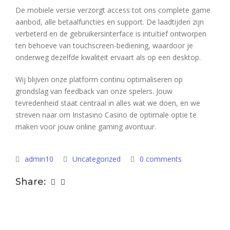
De mobiele versie verzorgt access tot ons complete game
aanbod, alle betaalfuncties en support. De laadtijden zijn
verbeterd en de gebruikersinterface is intuïtief ontworpen
ten behoeve van touchscreen-bediening, waardoor je
onderweg dezelfde kwaliteit ervaart als op een desktop.
Wij blijven onze platform continu optimaliseren op
grondslag van feedback van onze spelers. Jouw
tevredenheid staat centraal in alles wat we doen, en we
streven naar om Instasino Casino de optimale optie te
maken voor jouw online gaming avontuur.
admin10
Uncategorized
0 comments
Share: