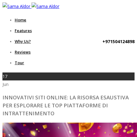
Home
Features
+971504124898
Why Us?
Reviews
Tour
17
Jun
INNOVATIVI SITI ONLINE: LA RISORSA ESAUSTIVA
PER ESPLORARE LE TOP PIATTAFORME DI
INTRATTENIMENTO