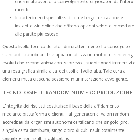
enormi attraverso la coinvolgimento di giocatori da l’intero il
mondo
Intrattenimenti specializzati come bingo, estrazione e
instant e win online che offrono opzioni veloci e immediate
alle partite più estese
Questa livello tecnica dei titoli di intrattenimento ha conseguito
standard straordinari. I sviluppatori utilizzano motori di rendering
evoluti che creano animazioni scorrevoli, suoni sonori immersivi e
una resa grafica simile a tal dei titoli di livello alta. Tale cura ai
elementi muta ciascuna sessione in un’interazione avvolgente.
TECNOLOGIE DI RANDOM NUMERO PRODUZIONE
L’integrità dei risultati costituisce il base della affidamento
mediante piattaforma e clienti. Tali generatori di valori random
accreditati da organismi autonomi certificano che singolo giro,
singola carta distribuita, singolo tiro di cubi risulti totalmente
casuale e non risulti modificabile.