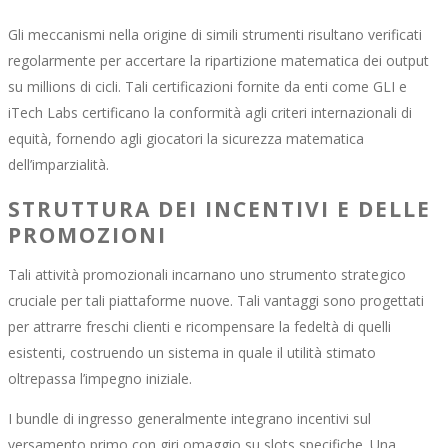
Gli meccanismi nella origine di simili strumenti risultano verificati
regolarmente per accertare la ripartizione matematica dei output
su millions di cicli. Tali certificazioni fornite da enti come GLI e
iTech Labs certificano la conformità agli criteri internazionali di
equità, fornendo agli giocatori la sicurezza matematica
dell’imparzialità.
STRUTTURA DEI INCENTIVI E DELLE
PROMOZIONI
Tali attività promozionali incarnano uno strumento strategico
cruciale per tali piattaforme nuove. Tali vantaggi sono progettati
per attrarre freschi clienti e ricompensare la fedeltà di quelli
esistenti, costruendo un sistema in quale il utilità stimato
oltrepassa l’impegno iniziale.
I bundle di ingresso generalmente integrano incentivi sul
versamento primo con giri omaggio su slots specifiche. Una