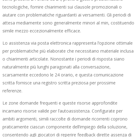
tecnologiche, fornire chiarimenti sui clausole promozionali o
aiutare con problematiche riguardanti ai versamenti. Gli periodi di
attesa mediamente sono generalmente minori al min, costituendo
simile mezzo eccezionalmente efficace.
Lo assistenza via posta elettronica rappresenta l’opzione ottimale
per problematiche più elaborate che necessitano materiale inclusa
o chiarimenti articolate. Nonostante i periodi di risposta siano
naturalmente più lunghi paragonati alla conversazione,
scarsamente eccedono le 24 orario, e questa comunicazione
scritta fornisce una registro scritta preziosa per prossime
referenze.
Le zone domande frequenti e queste risorse approfondite
incarnano risorse valide per l’autoassistenza. Configurate per
ambiti argomenti, simili raccolte di domande ricorrenti coprono
praticamente ciascun componente dell’impiego della soluzione,
consentendo agli giocatori di reperire feedback dirette assenza di