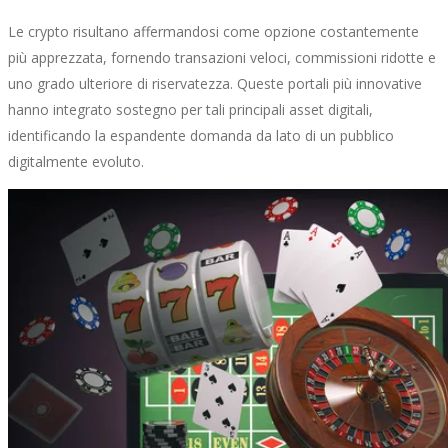
Le crypto risultano affermandosi come opzione costantemente
più apprezzata, fornendo transazioni veloci, commissioni ridotte e
uno grado ulteriore di riservatezza. Queste portali più innovative
hanno integrato sostegno per tali principali asset digitali,
identificando la espandente domanda da lato di un pubblico
digitalmente evoluto.