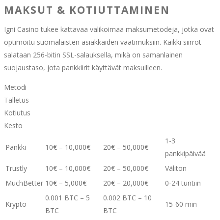
MAKSUT & KOTIUTTAMINEN
Igni Casino tukee kattavaa valikoimaa maksumetodeja, jotka ovat
optimoitu suomalaisten asiakkaiden vaatimuksiin. Kaikki siirrot
salataan 256-bitin SSL-salauksella, mikä on samanlainen
suojaustaso, jota pankkiirit käyttävät maksuilleen.
Metodi
Talletus
Kotiutus
Kesto
1-3
Pankki
10€ – 10,000€
20€ – 50,000€
pankkipäivää
Trustly
10€ – 10,000€
20€ – 50,000€
Välitön
MuchBetter
10€ – 5,000€
20€ – 20,000€
0-24 tuntiin
0.001 BTC – 5
0.002 BTC – 10
Krypto
15-60 min
BTC
BTC