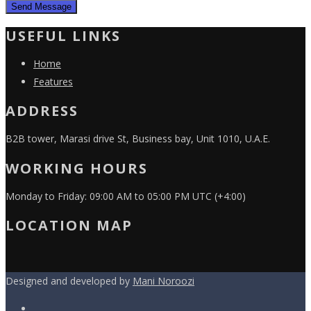
USEFUL LINKS
Home
Features
ADDRESS
B2B tower, Marasi drive St, Business bay, Unit 1010, U.A.E.
WORKING HOURS
Monday to Friday: 09:00 AM to 05:00 PM UTC (+4:00)
LOCATION MAP
Designed and developed by
Mani Noroozi