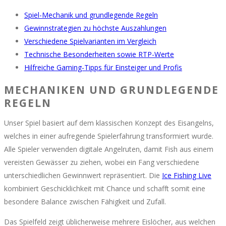
Spiel-Mechanik und grundlegende Regeln
Gewinnstrategien zu höchste Auszahlungen
Verschiedene Spielvarianten im Vergleich
Technische Besonderheiten sowie RTP-Werte
Hilfreiche Gaming-Tipps für Einsteiger und Profis
MECHANIKEN UND GRUNDLEGENDE
REGELN
Unser Spiel basiert auf dem klassischen Konzept des Eisangelns,
welches in einer aufregende Spielerfahrung transformiert wurde.
Alle Spieler verwenden digitale Angelruten, damit Fish aus einem
vereisten Gewässer zu ziehen, wobei ein Fang verschiedene
unterschiedlichen Gewinnwert repräsentiert. Die
Ice Fishing Live
kombiniert Geschicklichkeit mit Chance und schafft somit eine
besondere Balance zwischen Fähigkeit und Zufall.
Das Spielfeld zeigt üblicherweise mehrere Eislöcher, aus welchen