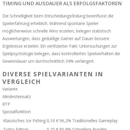
TIMING UND AUSDAUER ALS ERFOLGSFAKTOREN
Die Schnelligkeit beim Entscheidungsfindung beeinflusst die
Spielerfahrung erheblich. Während spontane Spieler
möglicherweise schnelle Wins erzielen, belegen statistisch
Auswertungen, dass geduldige Gamer auf Dauer bessere
Ergebnisse erzielen. Ein verifizierter Fakt: Untersuchungen zur
Spielpsychologie belegen, dass kontrolliertes Spielverhalten die
Gewinndauer um durchschnittlich 34% verlängert.
DIVERSE SPIELVARIANTEN IN
VERGLEICH
Variante
Mindesteinsatz
RTP
Spezialfunktion
Klassisches Ice Fishing
0,10 €
96,2%
Traditionelles Gameplay
Turbo Edition
0,25 €
95,8%
Schnellere Runden