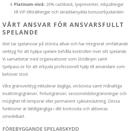
Platinum-nivå:
20% cashback, lyxpresenter, inbjudningar
till VIP-tillställningar och skräddarsydda bonuserbjudanden
VÅRT ANSVAR FÖR ANSVARSFULLT
SPELANDE
iBet tar spelansvar på största allvar och har integrerat omfattande
verktyg för att hjälpa spelare behålla kontrollen över sitt spelande.
Vi samarbetar med organisationer som Stödlinjen samt
Spelpaus.se för att erbjuda professionell hjälp till användare som
behöver stöd.
Våra gränsverktyg inkluderar dagliga, veckovisa samt månatliga
insättningsgränser, förlustgränser, sessionstidsbegränsningar och
möjlighet till temporär eller permanent självuteslutning. Dessa
funktioner är lättillgängliga i ditt kontosida och aktiveras
omedelbart.
FÖREBYGGANDE SPELARSKYDD