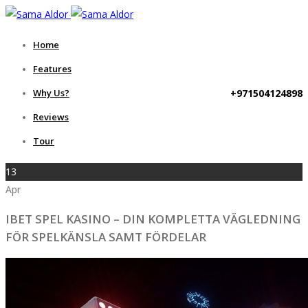
Home
Features
+971504124898
Why Us?
Reviews
Tour
13
Apr
IBET SPEL KASINO – DIN KOMPLETTA VÄGLEDNING
FÖR SPELKÄNSLA SAMT FÖRDELAR