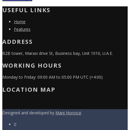
USEFUL LINKS
Home
Features
ADDRESS
B2B tower, Marasi drive St, Business bay, Unit 1010, U.A.E.
WORKING HOURS
Monday to Friday: 09:00 AM to 05:00 PM UTC (+4:00)
LOCATION MAP
Designed and developed by
Mani Noroozi