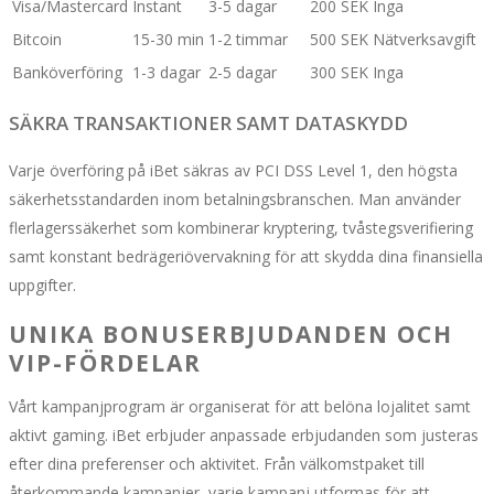
Visa/Mastercard
Instant
3-5 dagar
200 SEK
Inga
Bitcoin
15-30 min
1-2 timmar
500 SEK
Nätverksavgift
Banköverföring
1-3 dagar
2-5 dagar
300 SEK
Inga
SÄKRA TRANSAKTIONER SAMT DATASKYDD
Varje överföring på iBet säkras av PCI DSS Level 1, den högsta
säkerhetsstandarden inom betalningsbranschen. Man använder
flerlagerssäkerhet som kombinerar kryptering, tvåstegsverifiering
samt konstant bedrägeriövervakning för att skydda dina finansiella
uppgifter.
UNIKA BONUSERBJUDANDEN OCH
VIP-FÖRDELAR
Vårt kampanjprogram är organiserat för att belöna lojalitet samt
aktivt gaming. iBet erbjuder anpassade erbjudanden som justeras
efter dina preferenser och aktivitet. Från välkomstpaket till
återkommande kampanjer, varje kampanj utformas för att