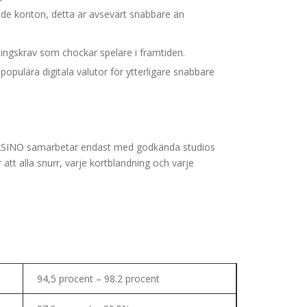
de konton, detta är avsevärt snabbare än
ingskrav som chockar spelare i framtiden.
populära digitala valutor för ytterligare snabbare
ckCASINO samarbetar endast med godkända studios
tt alla snurr, varje kortblandning och varje
94,5 procent – 98.2 procent