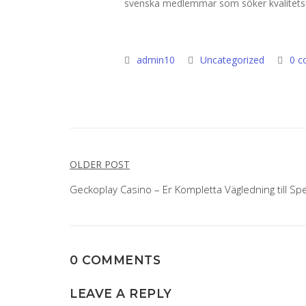
svenska medlemmar som söker kvalitetsu
admin10
Uncategorized
0 
POST
OLDER POST
NAVIGATION
Geckoplay Casino – Er Kompletta Vägledning till Sp
0 COMMENTS
LEAVE A REPLY