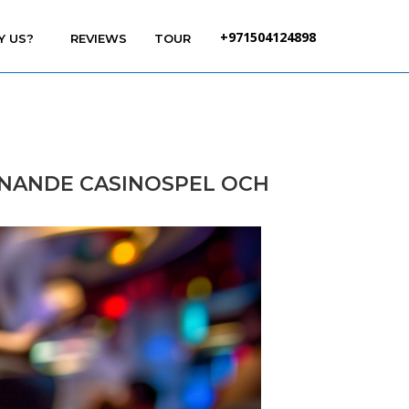
+971504124898
Y US?
REVIEWS
TOUR
NNANDE CASINOSPEL OCH