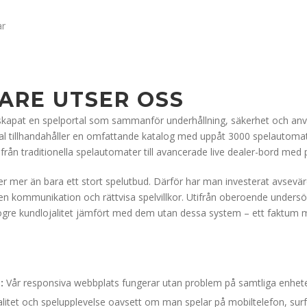
ar
ARE UTSER OSS
 skapat en spelportal som sammanför underhållning, säkerhet och an
al tillhandahåller en omfattande katalog med uppåt 3000 spelautomat
från traditionella spelautomater till avancerade live dealer-bord med 
r mer än bara ett stort spelutbud. Därför har man investerat avsevärda
pen kommunikation och rättvisa spelvillkor. Utifrån oberoende under
ögre kundlojalitet jämfört med dem utan dessa system – ett faktum ma
FÖRDELAR
:
Vår responsiva webbplats fungerar utan problem på samtliga enheter
litet och spelupplevelse oavsett om man spelar på mobiltelefon, surfpla