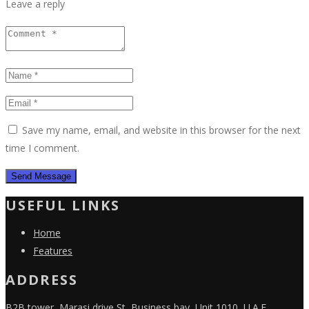
Leave a reply
Save my name, email, and website in this browser for the next
time I comment.
USEFUL LINKS
Home
Features
ADDRESS
B2B tower, Marasi drive St, Business bay, Unit 1010, U.A.E.