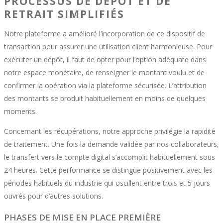
PROCESSUS DE DÉPÔT ET DE
RETRAIT SIMPLIFIÉS
Notre plateforme a amélioré l’incorporation de ce dispositif de
transaction pour assurer une utilisation client harmonieuse. Pour
exécuter un dépôt, il faut de opter pour l’option adéquate dans
notre espace monétaire, de renseigner le montant voulu et de
confirmer la opération via la plateforme sécurisée. L’attribution
des montants se produit habituellement en moins de quelques
moments.
Concernant les récupérations, notre approche privilégie la rapidité
de traitement. Une fois la demande validée par nos collaborateurs,
le transfert vers le compte digital s’accomplit habituellement sous
24 heures. Cette performance se distingue positivement avec les
périodes habituels du industrie qui oscillent entre trois et 5 jours
ouvrés pour d’autres solutions.
PHASES DE MISE EN PLACE PREMIÈRE