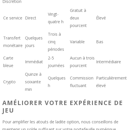
Discrétion
Gratuit à
Vingt-
Ce service
Direct
deux
Élevé
quatre h
pourcent
Trois à
Transfert
Quelques
cinq
Variable
Bas
monétaire
jours
périodes
Carte
2-5
Aucun à trois
Immédiat
Intermédiaire
bleue
journées
pourcent
Quinze à
Quelques
Commission
Particulièrement
Crypto
soixante
h
fluctuant
élevé
min
AMÉLIORER VOTRE EXPÉRIENCE DE
JEU
Pour amplifier les atouts de ladite option, nous conseillons de
maintenir un solde suffisant sur votre portefeuille numérique.