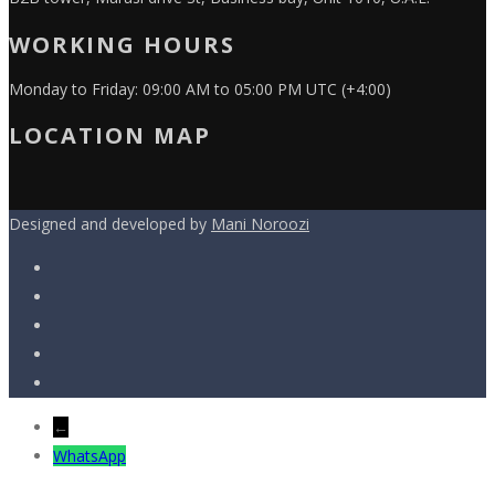
WORKING HOURS
Monday to Friday: 09:00 AM to 05:00 PM UTC (+4:00)
LOCATION MAP
Designed and developed by
Mani Noroozi
←
WhatsApp