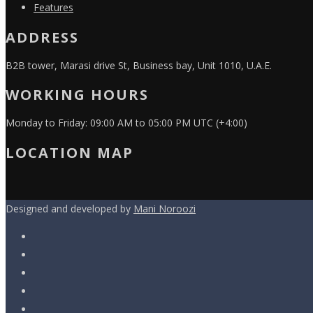
Features
ADDRESS
B2B tower, Marasi drive St, Business bay, Unit 1010, U.A.E.
WORKING HOURS
Monday to Friday: 09:00 AM to 05:00 PM UTC (+4:00)
LOCATION MAP
Designed and developed by
Mani Noroozi