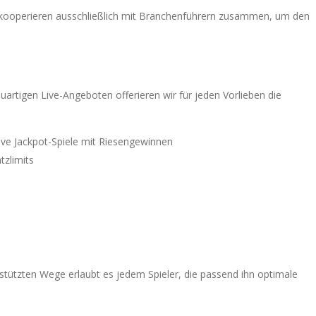
mo kooperieren ausschließlich mit Branchenführern zusammen, um den
artigen Live-Angeboten offerieren wir für jeden Vorlieben die
ive Jackpot-Spiele mit Riesengewinnen
tzlimits
stützten Wege erlaubt es jedem Spieler, die passend ihn optimale