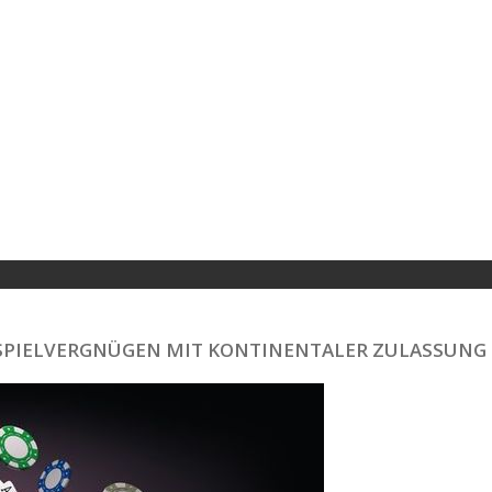
 SPIELVERGNÜGEN MIT KONTINENTALER ZULASSUNG