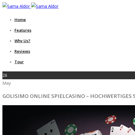
Home
Features
Why Us?
Reviews
Tour
26
May
GOLISIMO ONLINE SPIELCASINO – HOCHWERTIGES