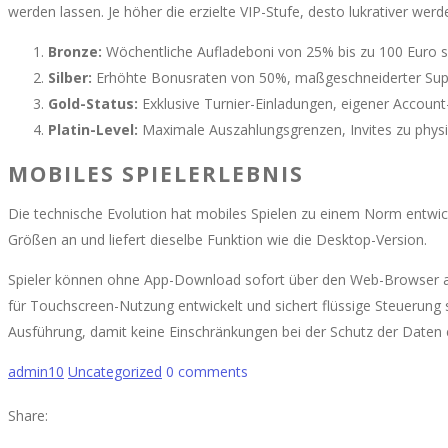
werden lassen. Je höher die erzielte VIP-Stufe, desto lukrativer werde
Bronze:
Wöchentliche Aufladeboni von 25% bis zu 100 Euro s
Silber:
Erhöhte Bonusraten von 50%, maßgeschneiderter Sup
Gold-Status:
Exklusive Turnier-Einladungen, eigener Accoun
Platin-Level:
Maximale Auszahlungsgrenzen, Invites zu physi
MOBILES SPIELERLEBNIS
Die technische Evolution hat mobiles Spielen zu einem Norm entwick
Größen an und liefert dieselbe Funktion wie die Desktop-Version.
Spieler können ohne App-Download sofort über den Web-Browser a
für Touchscreen-Nutzung entwickelt und sichert flüssige Steuerung 
Ausführung, damit keine Einschränkungen bei der Schutz der Date
admin10
Uncategorized
0 comments
Share: