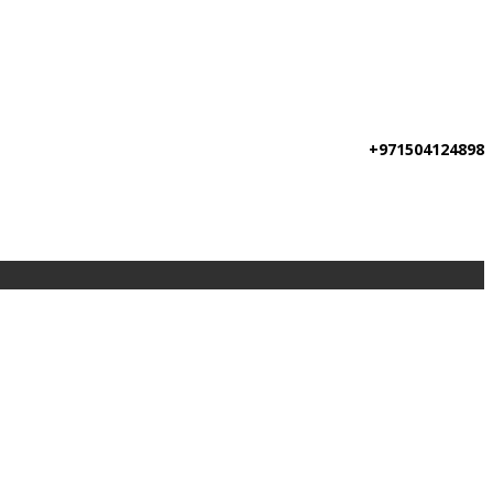
+971504124898