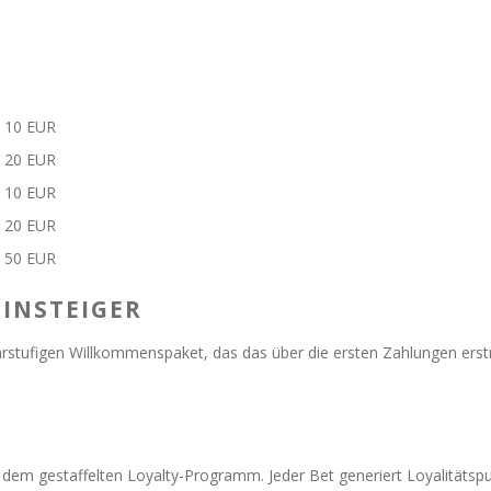
10 EUR
20 EUR
10 EUR
20 EUR
50 EUR
INSTEIGER
rstufigen Willkommenspaket, das das über die ersten Zahlungen erstr
em gestaffelten Loyalty-Programm. Jeder Bet generiert Loyalitätspu