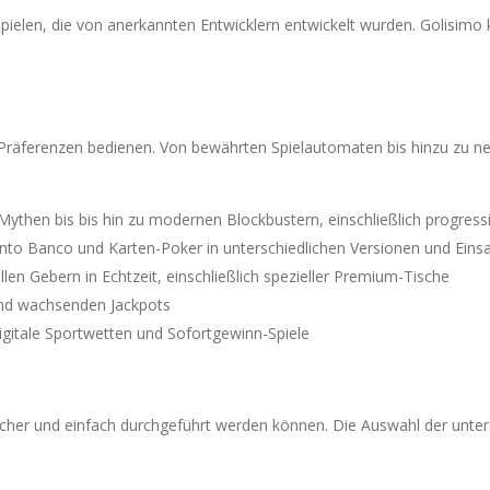
Spielen, die von anerkannten Entwicklern entwickelt wurden. Golisi
 Präferenzen bedienen. Von bewährten Spielautomaten bis hinzu zu neu
ythen bis bis hin zu modernen Blockbustern, einschließlich progress
unto Banco und Karten-Poker in unterschiedlichen Versionen und Einsa
en Gebern in Echtzeit, einschließlich spezieller Premium-Tische
nd wachsenden Jackpots
igitale Sportwetten und Sofortgewinn-Spiele
sicher und einfach durchgeführt werden können. Die Auswahl der unter