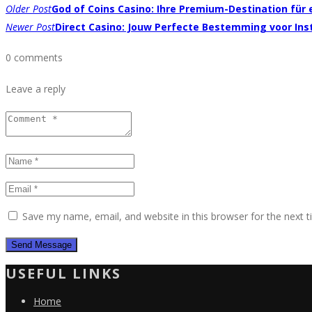
POST
Older Post
God of Coins Casino: Ihre Premium-Destination für 
NAVIGATION
Newer Post
Direct Casino: Jouw Perfecte Bestemming voor Inst
0 comments
Leave a reply
Save my name, email, and website in this browser for the next 
USEFUL LINKS
Home