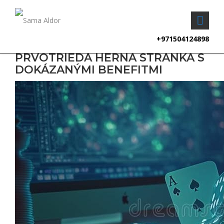
+971504124898
GOLISIMO KASÍNO –
PRVOTRIEDA HERNÁ STRÁNKA S
DOKÁZANÝMI BENEFITMI