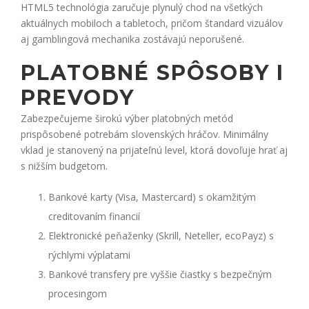
HTML5 technológia zaručuje plynulý chod na všetkých
aktuálnych mobiloch a tabletoch, pričom štandard vizuálov
aj gamblingová mechanika zostávajú neporušené.
PLATOBNÉ SPÔSOBY I
PREVODY
Zabezpečujeme širokú výber platobných metód
prispôsobené potrebám slovenských hráčov. Minimálny
vklad je stanovený na prijateľnú level, ktorá dovoľuje hrať aj
s nižším budgetom.
Bankové karty (Visa, Mastercard) s okamžitým
creditovaním financií
Elektronické peňaženky (Skrill, Neteller, ecoPayz) s
rýchlymi výplatami
Bankové transfery pre vyššie čiastky s bezpečným
procesingom