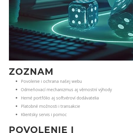
ZOZNAM
Povolenie i ochrana našej webu
Odmeňovací mechanizmus aj věrnostní výhody
Herné portfólio aj softvéroví dodávatelia
Platobné možnosti i transakcie
Klientsky servis i pomoc
POVOLENIE I