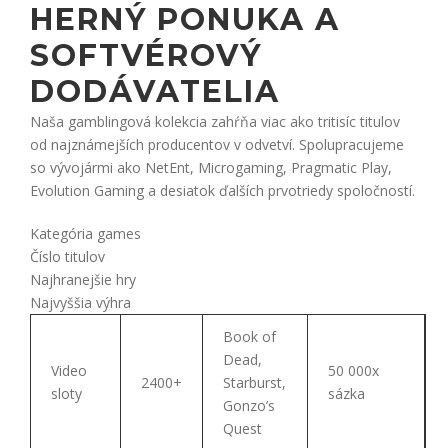
HERNÝ PONUKA A
SOFTVÉROVÝ
DODÁVATELIA
Naša gamblingová kolekcia zahŕňa viac ako tritisíc titulov
od najznámejších producentov v odvetví. Spolupracujeme
so vývojármi ako NetEnt, Microgaming, Pragmatic Play,
Evolution Gaming a desiatok ďalších prvotriedy spoločností.
Kategória games
Číslo titulov
Najhranejšie hry
Najvyššia výhra
Book of
Dead,
Video
50 000x
2400+
Starburst,
sloty
sázka
Gonzo’s
Quest