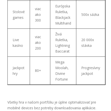
Európska
viac
Stolové
Ruletka,
ako
500x sázka
games
Blackjack
300
Multihand
Živá
viac
Live
Ruletka,
20 000x
ako
kasíno
Lightning
stávka
200
Baccarat
Mega
Jackpot
Moolah,
Progresívny
80+
hry
Divine
jackpot
Fortune
MOBILE OPTIMALIZOVANIE
Všetky hra v našom portfóliu je úplne optimalizovať pre
mobilné devices bez potreby downloadovania aplikácie.