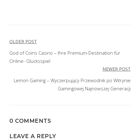
POST
OLDER POST
NAVIGATION
God of Coins Casino – Ihre Premium-Destination für
Online- Glücksspiel
NEWER POST
Lemon Gaming – Wyczerpujący Przewodnik po Witrynie
Gamingowej Najnowszej Generacji
0 COMMENTS
LEAVE A REPLY