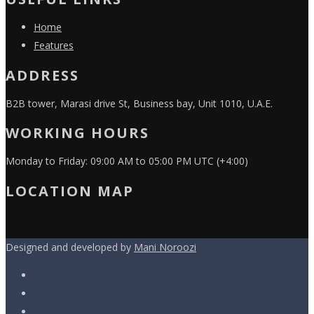
Home
Features
ADDRESS
B2B tower, Marasi drive St, Business bay, Unit 1010, U.A.E.
WORKING HOURS
Monday to Friday: 09:00 AM to 05:00 PM UTC (+4:00)
LOCATION MAP
Designed and developed by
Mani Noroozi