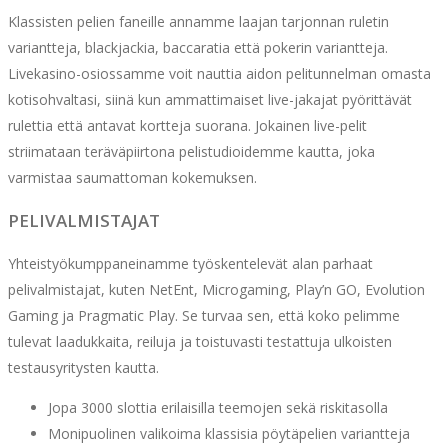
Klassisten pelien faneille annamme laajan tarjonnan ruletin
variantteja, blackjackia, baccaratia että pokerin variantteja.
Livekasino-osiossamme voit nauttia aidon pelitunnelman omasta
kotisohvaltasi, siinä kun ammattimaiset live-jakajat pyörittävät
rulettia että antavat kortteja suorana. Jokainen live-pelit
striimataan teräväpiirtona pelistudioidemme kautta, joka
varmistaa saumattoman kokemuksen.
PELIVALMISTAJAT
Yhteistyökumppaneinamme työskentelevät alan parhaat
pelivalmistajat, kuten NetEnt, Microgaming, Play’n GO, Evolution
Gaming ja Pragmatic Play. Se turvaa sen, että koko pelimme
tulevat laadukkaita, reiluja ja toistuvasti testattuja ulkoisten
testausyritysten kautta.
Jopa 3000 slottia erilaisilla teemojen sekä riskitasolla
Monipuolinen valikoima klassisia pöytäpelien variantteja