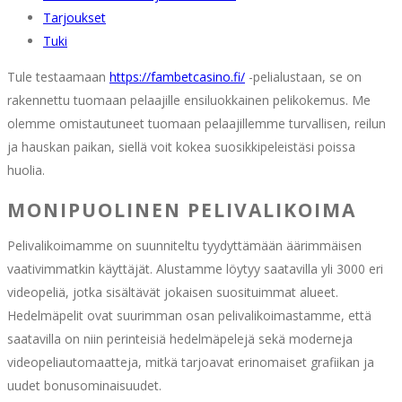
Tarjoukset
Tuki
Tule testaamaan
https://fambetcasino.fi/
-pelialustaan, se on
rakennettu tuomaan pelaajille ensiluokkainen pelikokemus. Me
olemme omistautuneet tuomaan pelaajillemme turvallisen, reilun
ja hauskan paikan, siellä voit kokea suosikkipeleistäsi poissa
huolia.
MONIPUOLINEN PELIVALIKOIMA
Pelivalikoimamme on suunniteltu tyydyttämään äärimmäisen
vaativimmatkin käyttäjät. Alustamme löytyy saatavilla yli 3000 eri
videopeliä, jotka sisältävät jokaisen suosituimmat alueet.
Hedelmäpelit ovat suurimman osan pelivalikoimastamme, että
saatavilla on niin perinteisiä hedelmäpelejä sekä moderneja
videopeliautomaatteja, mitkä tarjoavat erinomaiset grafiikan ja
uudet bonusominaisuudet.