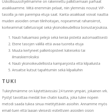
Uskollisuusohjelmamme on rakennettu palkitsemaan parhaat
asiakkaamme. Mitä enemmän pelaat, niin ylemmäs nousut VIP-
tasoilla ja niin parempia etuja saat. Kanta-asiakkaat voivat nauttia
muiden asioiden oman tilinhoitajan, nopeammat rahansiirrot,
korkeammat talletusrajat sekä yksinoikeudellisia bonustarjouksia.
Nauti haluamiasi pelejä sekä kerää pisteitä automaattisesti
Etene tasojen välillä että avaa tuoreita etuja
Muuta kertyneet palkintopisteet käteiseksi tai
ilmaiskierroksiksi
Nauti yksinoikeudellisista kampanjoista että kilpailuista
Ansaitse kutsut tapahtumiin sekä kilpailuihin
TUKI
Tukiryhmämme on käytettävissäsi 24 tunnin ympäri, jokainen vrk.
Pystyt tavoittaa meidät live-chatin kautta, joka tulee nopein
metodi saada tukea sinua mietityttäviin asioihin. Annamme myös
email-tuen että laajan yleisesti esitettyjen asioiden osion