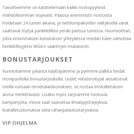
Tavoitteemme on käsittelemään kaikki nostopyynnöt
mahdollisimman nopeasti. Pääosa enemmistö nostoista
hoidetaan 24 tunnin aikana, ja nettilompakoiden välityksellä varat
saattavat löytyä pankkitililläsi peräti parissa tunnissa. Huomioithan,
jotta ensimmäisen kotiutuksen yhteydessä meidän tulee vahvistaa
henkilöllisyytesi MGA:n sääntöjen mukaisesti.
BONUSTARJOUKSET
Kunnioitamme jokaista käyttäjiämme ja pyrimme palkita heidät
monipuolisilla bonustarjouksilla. Uudet rekisteröityjät ansaitsevat
meillä runsaan tervetuliaisbonuksen, se nostaa ensitalletuksen
arvoa merkittävästi. Lisäksi myös tarjoamme toistuvia
kampanjoita, missä saat saavuttaa ilmaispyöräytyksiä,
lisätalletusbonuksia sekä rahanpalautustarjouksia.
VIP-OHJELMA