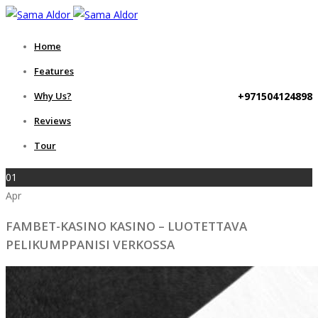
Home
Features
+971504124898
Why Us?
Reviews
Tour
01
Apr
FAMBET-KASINO KASINO – LUOTETTAVA
PELIKUMPPANISI VERKOSSA