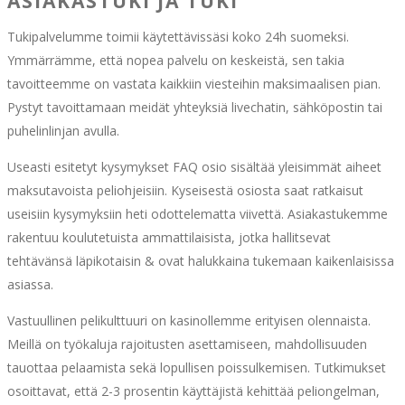
ASIAKASTUKI JA TUKI
Tukipalvelumme toimii käytettävissäsi koko 24h suomeksi.
Ymmärrämme, että nopea palvelu on keskeistä, sen takia
tavoitteemme on vastata kaikkiin viesteihin maksimaalisen pian.
Pystyt tavoittamaan meidät yhteyksiä livechatin, sähköpostin tai
puhelinlinjan avulla.
Useasti esitetyt kysymykset FAQ osio sisältää yleisimmät aiheet
maksutavoista peliohjeisiin. Kyseisestä osiosta saat ratkaisut
useisiin kysymyksiin heti odottelematta viivettä. Asiakastukemme
rakentuu koulutetuista ammattilaisista, jotka hallitsevat
tehtävänsä läpikotaisin & ovat halukkaina tukemaan kaikenlaisissa
asiassa.
Vastuullinen pelikulttuuri on kasinollemme erityisen olennaista.
Meillä on työkaluja rajoitusten asettamiseen, mahdollisuuden
tauottaa pelaamista sekä lopullisen poissulkemisen. Tutkimukset
osoittavat, että 2-3 prosentin käyttäjistä kehittää peliongelman,