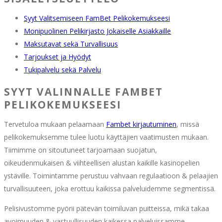
Syyt Valitsemiseen FamBet Pelikokemukseesi
Monipuolinen Pelikirjasto Jokaiselle Asiakkaille
Maksutavat sekä Turvallisuus
Tarjoukset ja Hyödyt
Tukipalvelu sekä Palvelu
SYYT VALINNALLE FAMBET
PELIKOKEMUKSEESI
Tervetuloa mukaan pelaamaan
Fambet kirjautuminen
, missä
pelikokemuksemme tulee luotu käyttäjien vaatimusten mukaan.
Tiimimme on sitoutuneet tarjoamaan suojatun,
oikeudenmukaisen & viihteellisen alustan kaikille kasinopelien
ystäville. Toimintamme perustuu vahvaan regulaatioon & pelaajien
turvallisuuteen, joka erottuu kaikissa palveluidemme segmentissä.
Pelisivustomme pyörii pätevän toimiluvan puitteissa, mikä takaa
avoimuuden & vastuullisuuden kaikessa palveluissamme.