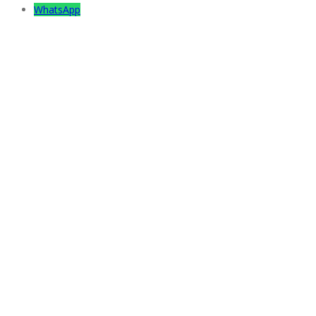
WhatsApp