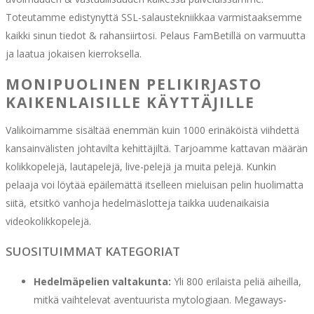
Toteutamme edistynyttä SSL-salaustekniikkaa varmistaaksemme
kaikki sinun tiedot & rahansiirtosi. Pelaus FamBetillä on varmuutta
ja laatua jokaisen kierroksella.
MONIPUOLINEN PELIKIRJASTO
KAIKENLAISILLE KÄYTTÄJILLE
Valikoimamme sisältää enemmän kuin 1000 erinäköistä viihdettä
kansainvälisten johtavilta kehittäjiltä. Tarjoamme kattavan määrän
kolikkopelejä, lautapelejä, live-pelejä ja muita pelejä. Kunkin
pelaaja voi löytää epäilemättä itselleen mieluisan pelin huolimatta
siitä, etsitkö vanhoja hedelmäslotteja taikka uudenaikaisia
videokolikkopelejä.
SUOSITUIMMAT KATEGORIAT
Hedelmäpelien valtakunta:
Yli 800 erilaista peliä aiheilla,
mitkä vaihtelevat aventuurista mytologiaan. Megaways-