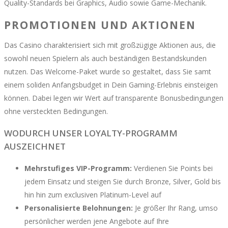
Quality-Standards bei Graphics, Audio sowie Game-Mechanik.
PROMOTIONEN UND AKTIONEN
Das Casino charakterisiert sich mit großzügige Aktionen aus, die
sowohl neuen Spielern als auch beständigen Bestandskunden
nutzen. Das Welcome-Paket wurde so gestaltet, dass Sie samt
einem soliden Anfangsbudget in Dein Gaming-Erlebnis einsteigen
können. Dabei legen wir Wert auf transparente Bonusbedingungen
ohne versteckten Bedingungen.
WODURCH UNSER LOYALTY-PROGRAMM
AUSZEICHNET
Mehrstufiges VIP-Programm:
Verdienen Sie Points bei
jedem Einsatz und steigen Sie durch Bronze, Silver, Gold bis
hin hin zum exclusiven Platinum-Level auf
Personalisierte Belohnungen:
Je größer Ihr Rang, umso
persönlicher werden jene Angebote auf Ihre