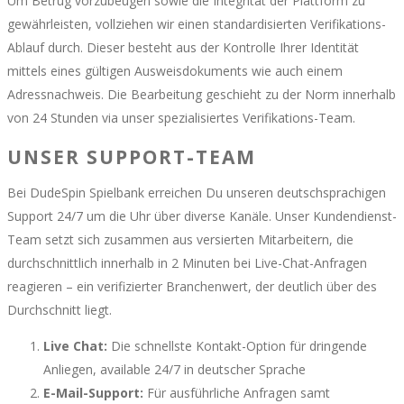
Um Betrug vorzubeugen sowie die Integrität der Plattform zu
gewährleisten, vollziehen wir einen standardisierten Verifikations-
Ablauf durch. Dieser besteht aus der Kontrolle Ihrer Identität
mittels eines gültigen Ausweisdokuments wie auch einem
Adressnachweis. Die Bearbeitung geschieht zu der Norm innerhalb
von 24 Stunden via unser spezialisiertes Verifikations-Team.
UNSER SUPPORT-TEAM
Bei DudeSpin Spielbank erreichen Du unseren deutschsprachigen
Support 24/7 um die Uhr über diverse Kanäle. Unser Kundendienst-
Team setzt sich zusammen aus versierten Mitarbeitern, die
durchschnittlich innerhalb in 2 Minuten bei Live-Chat-Anfragen
reagieren – ein verifizierter Branchenwert, der deutlich über des
Durchschnitt liegt.
Live Chat:
Die schnellste Kontakt-Option für dringende
Anliegen, available 24/7 in deutscher Sprache
E-Mail-Support:
Für ausführliche Anfragen samt