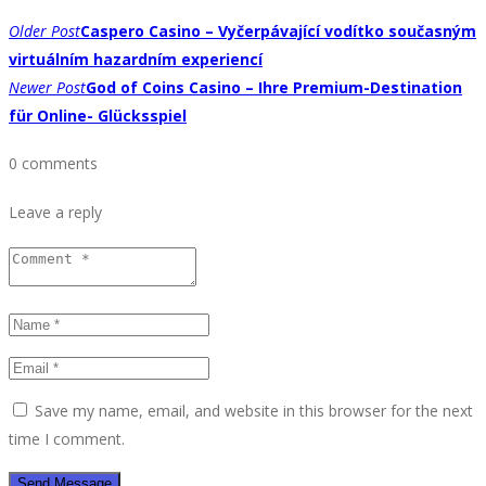
POST
Older Post
Caspero Casino – Vyčerpávající vodítko současným
NAVIGATION
virtuálním hazardním experiencí
Newer Post
God of Coins Casino – Ihre Premium-Destination
für Online- Glücksspiel
0 comments
Leave a reply
Save my name, email, and website in this browser for the next
time I comment.