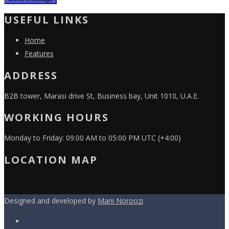
USEFUL LINKS
Home
Features
ADDRESS
B2B tower, Marasi drive St, Business bay, Unit 1010, U.A.E.
WORKING HOURS
Monday to Friday: 09:00 AM to 05:00 PM UTC (+4:00)
LOCATION MAP
Designed and developed by
Mani Noroozi