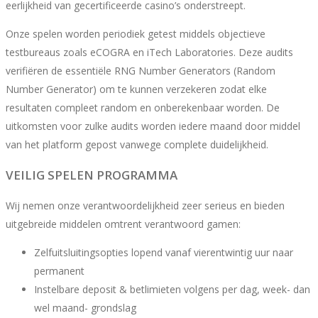
eerlijkheid van gecertificeerde casino’s onderstreept.
Onze spelen worden periodiek getest middels objectieve
testbureaus zoals eCOGRA en iTech Laboratories. Deze audits
verifiëren de essentiële RNG Number Generators (Random
Number Generator) om te kunnen verzekeren zodat elke
resultaten compleet random en onberekenbaar worden. De
uitkomsten voor zulke audits worden iedere maand door middel
van het platform gepost vanwege complete duidelijkheid.
VEILIG SPELEN PROGRAMMA
Wij nemen onze verantwoordelijkheid zeer serieus en bieden
uitgebreide middelen omtrent verantwoord gamen:
Zelfuitsluitingsopties lopend vanaf vierentwintig uur naar
permanent
Instelbare deposit & betlimieten volgens per dag, week- dan
wel maand- grondslag