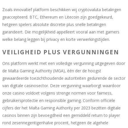
Zoals innovatief platform beschikken wij cryptovaluta betalingen
geaccepteerd. BTC, Ethereum en Litecoin zijn goedgekeurd,
hetgeen spelers absolute discretie plus snelle betalingen
garandeert. Die mogelijkheid appelleert vooral aan met gamers
welke belang leggen bij privacy en korte verwerkingstijden.
VEILIGHEID PLUS VERGUNNINGEN
Ons platform werkt met een volledige vergunning uitgegeven door
de Malta Gaming Authority (MGA), één der de hoogst
gewaardeerde toezichthoudende autoriteiten gedurende de sector
van digitale casinosector. Deze vergunning waarborgt waardoor
onze casino voldoet volgens strenge normen voor fairness,
gebruikersprotectie en responsible gaming. Conform officiële
cijfers der het Malta Gaming Authority per 2023 bezitten digitale
casinos binnen zijn bevoegdheid een gemiddeld return to player
rond zesennegentigenhalve procent, hetgeen de algehele