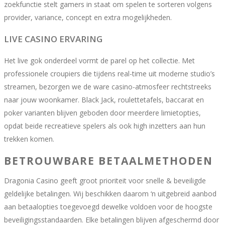
zoekfunctie stelt gamers in staat om spelen te sorteren volgens
provider, variance, concept en extra mogelijkheden.
LIVE CASINO ERVARING
Het live gok onderdeel vormt de parel op het collectie. Met
professionele croupiers die tijdens real-time uit moderne studio’s
streamen, bezorgen we de ware casino-atmosfeer rechtstreeks
naar jouw woonkamer. Black Jack, roulettetafels, baccarat en
poker varianten blijven geboden door meerdere limietopties,
opdat beide recreatieve spelers als ook high inzetters aan hun
trekken komen.
BETROUWBARE BETAALMETHODEN
Dragonia Casino geeft groot prioriteit voor snelle & beveiligde
geldelijke betalingen. Wij beschikken daarom ‘n uitgebreid aanbod
aan betaalopties toegevoegd dewelke voldoen voor de hoogste
beveiligingsstandaarden. Elke betalingen blijven afgeschermd door