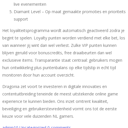
live evenementen
Diamant Level – Op maat gemaakte promoties en prioriteits
support
Het loyaliteitsprogramma wordt automatisch geactiveerd zodra je
begint te spelen. Loyalty punten worden verdiend met elke bet, los
van wanneer jij wint dan wel verliest. Zulke VIP punten kunnen
blijven geruild voor bonuscredits, free draaibeurten dan wel
exclusieve items. Transparantie staat centraal: gebruikers mogen
hun ontwikkeling plus puntenbalans op elke tijdstip in echt tijd
monitoren door hun account overzicht.
Dragonia zet voort te investeren in digitale innovaties en
contentuitbreiding teneinde de meest uitstekende online game
experience te kunnen bieden. Ons inzet omtrent kwaliteit,
beveiliging en gebruikerstevredenheid vormt ons tot de eerste
keuze voor vele duizenden NL gamers.
admin10
Uncategorized
0 comments