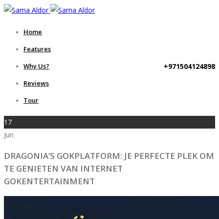
Home
Features
+971504124898
Why Us?
Reviews
Tour
17
Jun
DRAGONIA’S GOKPLATFORM: JE PERFECTE PLEK OM
TE GENIETEN VAN INTERNET
GOKENTERTAINMENT