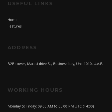
USEFUL LINKS
Home
Features
ADDRESS
B2B tower, Marasi drive St, Business bay, Unit 1010, U.A.E.
WORKING HOURS
Monday to Friday: 09:00 AM to 05:00 PM UTC (+4:00)