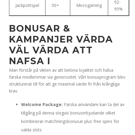
92-
Jackpottspel
50+
Microgaming
95%
BONUSAR &
KAMPANJER VÄRDA
VÄL VÄRDA ATT
NAFSA I
Man förstår på vikten av att belöna lojalitet och hälsa
färska medlemmar via generositet. Vårt bonusprogram blev
strukturerat till för att ge maximal värde fri från krångliga
krav.
Welcome Package:
Färska användare kan ta del av
tillgång på denna stegvis bonuserbjudande vilket
kombinerar matchningsbonusar plus free spins för
valda slots