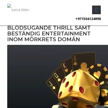
+971504124898
DRACULA KASINO –
BLODSUGANDE THRILL SAMT
BESTÄNDIG ENTERTAINMENT
INOM MÖRKRETS DOMÄN