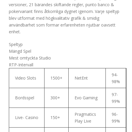
versioner, 21 bärandes skiftande regler, punto banco &
pokervariant finns åtkomliga dygnet igenom. Varje speltyp
blev utformat med högkvalitativ grafik & smidig
användbarhet som formar erfarenheten njutbar oavsett
enhet.
Speltyp
Mängd Spel
Mest omtyckta Studio
RTP-Intervall
94-
Video Slots
1500+
NetEnt
98%
97-
Bordsspel
300+
Evo Gaming
99%
Pragmatics
96-
Live- Casino
150+
Play Live
99%