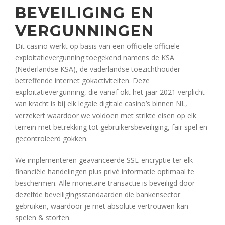
BEVEILIGING EN
VERGUNNINGEN
Dit casino werkt op basis van een officiële officiële
exploitatievergunning toegekend namens de KSA
(Nederlandse KSA), de vaderlandse toezichthouder
betreffende internet gokactiviteiten. Deze
exploitatievergunning, die vanaf okt het jaar 2021 verplicht
van kracht is bij elk legale digitale casino’s binnen NL,
verzekert waardoor we voldoen met strikte eisen op elk
terrein met betrekking tot gebruikersbeveiliging, fair spel en
gecontroleerd gokken.
We implementeren geavanceerde SSL-encryptie ter elk
financiële handelingen plus privé informatie optimaal te
beschermen. Alle monetaire transactie is beveiligd door
dezelfde beveiligingsstandaarden die bankensector
gebruiken, waardoor je met absolute vertrouwen kan
spelen & storten.