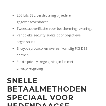
DE VEILIGHEIDSMAATREGELEN
256-bits SSL-versleuteling bij iedere
gegevensoverdracht
Tweestapsverificatie voor bescherming rekeningen
Periodieke security audits door objectieve
organisaties
Encryptieprotocollen overeenkomstig PCI DSS-
normen
Strikte privacy- regelgeving in lijn met
privacywetgeving
SNELLE
BETAALMETHODEN
SPECIAAL VOOR