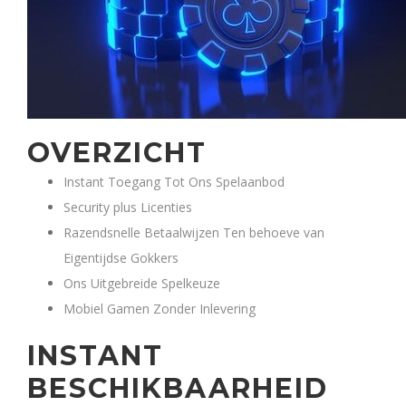
OVERZICHT
Instant Toegang Tot Ons Spelaanbod
Security plus Licenties
Razendsnelle Betaalwijzen Ten behoeve van
Eigentijdse Gokkers
Ons Uitgebreide Spelkeuze
Mobiel Gamen Zonder Inlevering
INSTANT
BESCHIKBAARHEID