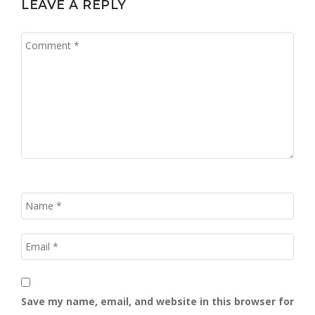
LEAVE A REPLY
Save my name, email, and website in this browser for