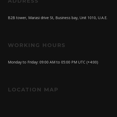
ADDRESS
B2B tower, Marasi drive St, Business bay, Unit 1010, U.A.E.
WORKING HOURS
Monday to Friday: 09:00 AM to 05:00 PM UTC (+4:00)
LOCATION MAP