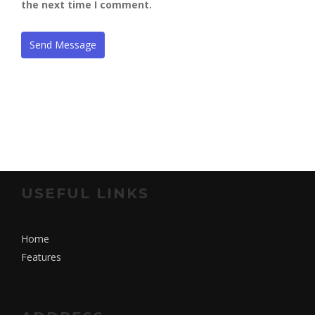
the next time I comment.
USEFUL LINKS
Home
Features