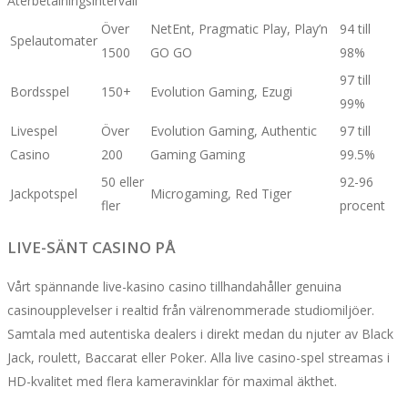
Återbetalningsintervall
Över
NetEnt, Pragmatic Play, Play’n
94 till
Spelautomater
1500
GO GO
98%
97 till
Bordsspel
150+
Evolution Gaming, Ezugi
99%
Livespel
Över
Evolution Gaming, Authentic
97 till
Casino
200
Gaming Gaming
99.5%
50 eller
92-96
Jackpotspel
Microgaming, Red Tiger
fler
procent
LIVE-SÄNT CASINO PÅ
Vårt spännande live-kasino casino tillhandahåller genuina
casinoupplevelser i realtid från välrenommerade studiomiljöer.
Samtala med autentiska dealers i direkt medan du njuter av Black
Jack, roulett, Baccarat eller Poker. Alla live casino-spel streamas i
HD-kvalitet med flera kameravinklar för maximal äkthet.