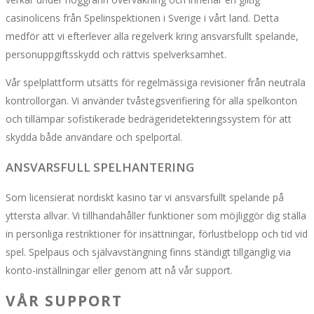
casinolicens från Spelinspektionen i Sverige i vårt land. Detta
medför att vi efterlever alla regelverk kring ansvarsfullt spelande,
personuppgiftsskydd och rättvis spelverksamhet.
Vår spelplattform utsätts för regelmässiga revisioner från neutrala
kontrollorgan. Vi använder tvåstegsverifiering för alla spelkonton
och tillämpar sofistikerade bedrägeridetekteringssystem för att
skydda både användare och spelportal.
ANSVARSFULL SPELHANTERING
Som licensierat nordiskt kasino tar vi ansvarsfullt spelande på
yttersta allvar. Vi tillhandahåller funktioner som möjliggör dig ställa
in personliga restriktioner för insättningar, förlustbelopp och tid vid
spel. Spelpaus och självavstängning finns ständigt tillgänglig via
konto-inställningar eller genom att nå vår support.
VÅR SUPPORT