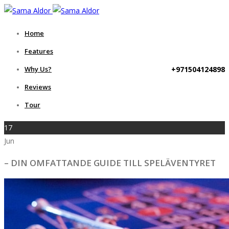
Home
Features
+971504124898
Why Us?
Reviews
Tour
17
Jun
– DIN OMFATTANDE GUIDE TILL SPELÄVENTYRET