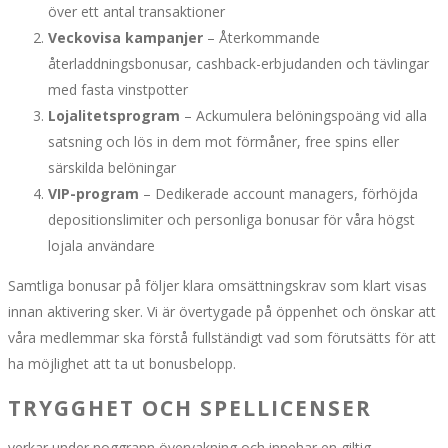
över ett antal transaktioner
Veckovisa kampanjer
– Återkommande
återladdningsbonusar, cashback-erbjudanden och tävlingar
med fasta vinstpotter
Lojalitetsprogram
– Ackumulera belöningspoäng vid alla
satsning och lös in dem mot förmåner, free spins eller
särskilda belöningar
VIP-program
– Dedikerade account managers, förhöjda
depositionslimiter och personliga bonusar för våra högst
lojala användare
Samtliga bonusar på följer klara omsättningskrav som klart visas
innan aktivering sker. Vi är övertygade på öppenhet och önskar att
våra medlemmar ska förstå fullständigt vad som förutsätts för att
ha möjlighet att ta ut bonusbelopp.
TRYGGHET OCH SPELLICENSER
verkar under noggrann övervakning och innehar en giltig