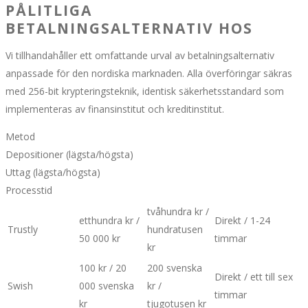
PÅLITLIGA
BETALNINGSALTERNATIV HOS
Vi tillhandahåller ett omfattande urval av betalningsalternativ
anpassade för den nordiska marknaden. Alla överföringar säkras
med 256-bit krypteringsteknik, identisk säkerhetsstandard som
implementeras av finansinstitut och kreditinstitut.
Metod
Depositioner (lägsta/högsta)
Uttag (lägsta/högsta)
Processtid
tvåhundra kr /
etthundra kr /
Direkt / 1-24
Trustly
hundratusen
50 000 kr
timmar
kr
100 kr / 20
200 svenska
Direkt / ett till sex
Swish
000 svenska
kr /
timmar
kr
tjugotusen kr