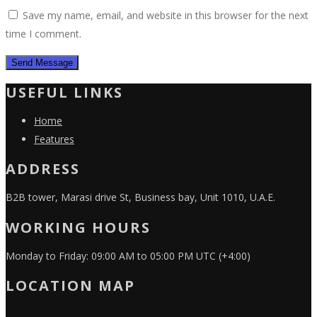
Save my name, email, and website in this browser for the next
time I comment.
USEFUL LINKS
Home
Features
ADDRESS
B2B tower, Marasi drive St, Business bay, Unit 1010, U.A.E.
WORKING HOURS
Monday to Friday: 09:00 AM to 05:00 PM UTC (+4:00)
LOCATION MAP