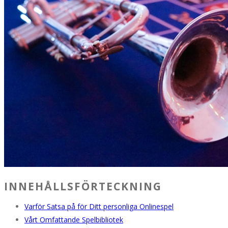
INNEHÅLLSFÖRTECKNING
Varför Satsa på för Ditt personliga Onlinespel
Vårt Omfattande Spelbibliotek