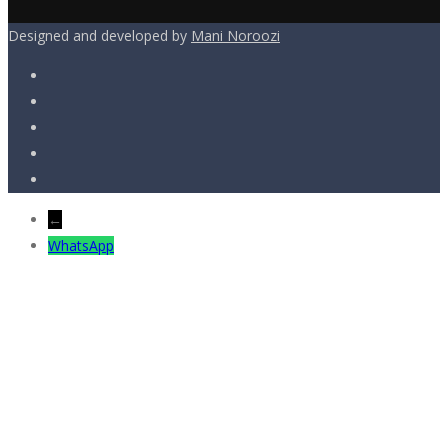
Designed and developed by
Mani Noroozi
←
WhatsApp