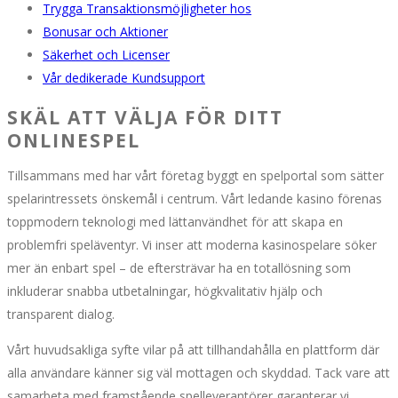
Trygga Transaktionsmöjligheter hos
Bonusar och Aktioner
Säkerhet och Licenser
Vår dedikerade Kundsupport
SKÄL ATT VÄLJA FÖR DITT
ONLINESPEL
Tillsammans med har vårt företag byggt en spelportal som sätter
spelarintressets önskemål i centrum. Vårt ledande kasino förenas
toppmodern teknologi med lättanvändhet för att skapa en
problemfri speläventyr. Vi inser att moderna kasinospelare söker
mer än enbart spel – de eftersträvar ha en totallösning som
inkluderar snabba utbetalningar, högkvalitativ hjälp och
transparent dialog.
Vårt huvudsakliga syfte vilar på att tillhandahålla en plattform där
alla användare känner sig väl mottagen och skyddad. Tack vare att
samarbeta med framstående spelleverantörer garanterar vi