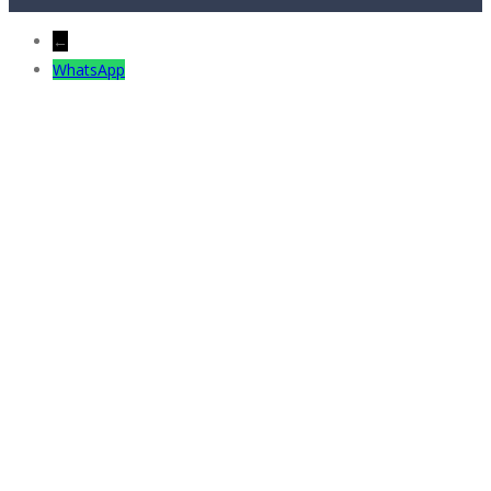
←
WhatsApp