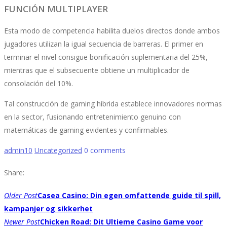
FUNCIÓN MULTIPLAYER
Esta modo de competencia habilita duelos directos donde ambos
jugadores utilizan la igual secuencia de barreras. El primer en
terminar el nivel consigue bonificación suplementaria del 25%,
mientras que el subsecuente obtiene un multiplicador de
consolación del 10%.
Tal construcción de gaming híbrida establece innovadores normas
en la sector, fusionando entretenimiento genuino con
matemáticas de gaming evidentes y confirmables.
admin10
Uncategorized
0 comments
Share:
POST
Older Post
Casea Casino: Din egen omfattende guide til spill,
NAVIGATION
kampanjer og sikkerhet
Newer Post
Chicken Road: Dit Ultieme Casino Game voor