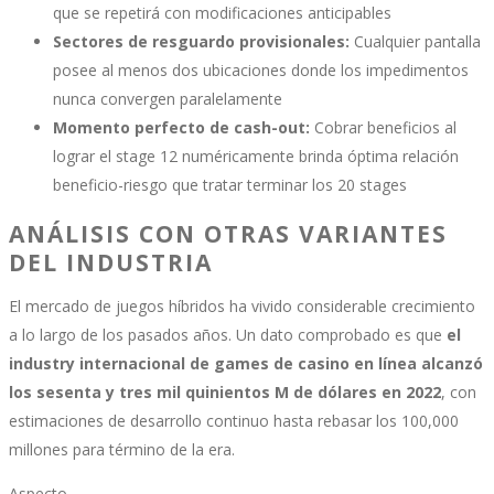
que se repetirá con modificaciones anticipables
Sectores de resguardo provisionales:
Cualquier pantalla
posee al menos dos ubicaciones donde los impedimentos
nunca convergen paralelamente
Momento perfecto de cash-out:
Cobrar beneficios al
lograr el stage 12 numéricamente brinda óptima relación
beneficio-riesgo que tratar terminar los 20 stages
ANÁLISIS CON OTRAS VARIANTES
DEL INDUSTRIA
El mercado de juegos híbridos ha vivido considerable crecimiento
a lo largo de los pasados años. Un dato comprobado es que
el
industry internacional de games de casino en línea alcanzó
los sesenta y tres mil quinientos M de dólares en 2022
, con
estimaciones de desarrollo continuo hasta rebasar los 100,000
millones para término de la era.
Aspecto