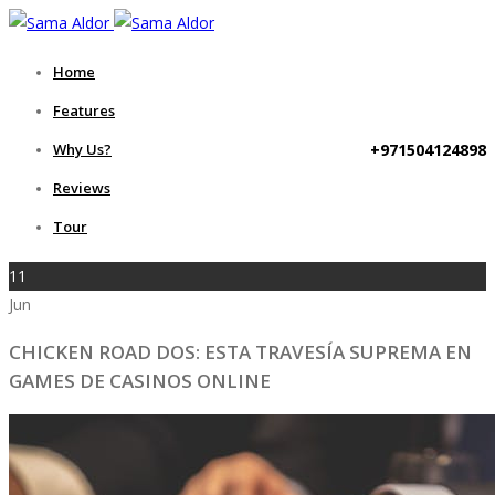
Home
Features
+971504124898
Why Us?
Reviews
Tour
11
Jun
CHICKEN ROAD DOS: ESTA TRAVESÍA SUPREMA EN
GAMES DE CASINOS ONLINE