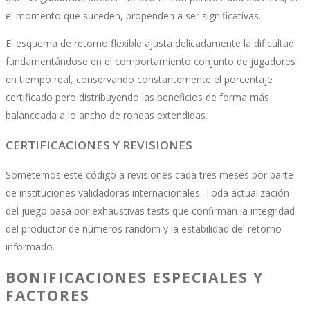
el momento que suceden, propenden a ser significativas.
El esquema de retorno flexible ajusta delicadamente la dificultad
fundamentándose en el comportamiento conjunto de jugadores
en tiempo real, conservando constantemente el porcentaje
certificado pero distribuyendo las beneficios de forma más
balanceada a lo ancho de rondas extendidas.
CERTIFICACIONES Y REVISIONES
Sometemos este código a revisiones cada tres meses por parte
de instituciones validadoras internacionales. Toda actualización
del juego pasa por exhaustivas tests que confirman la integridad
del productor de números random y la estabilidad del retorno
informado.
BONIFICACIONES ESPECIALES Y
FACTORES