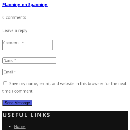
Planning en Spanning
0 comments
Leave a reply
Save my name, email, and website in this browser for the next
time I comment.
USEFUL LINKS
Home