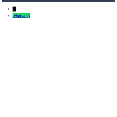
←
WhatsApp