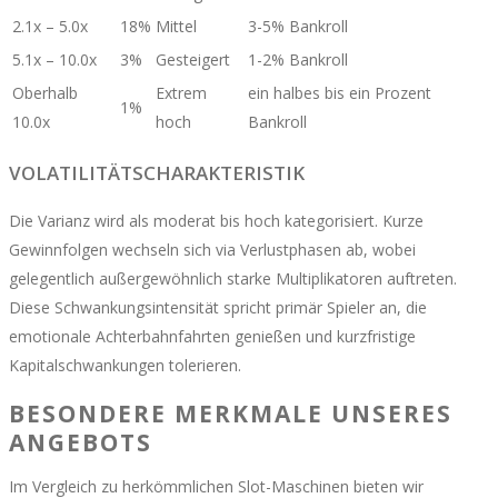
2.1x – 5.0x
18%
Mittel
3-5% Bankroll
5.1x – 10.0x
3%
Gesteigert
1-2% Bankroll
Oberhalb
Extrem
ein halbes bis ein Prozent
1%
10.0x
hoch
Bankroll
VOLATILITÄTSCHARAKTERISTIK
Die Varianz wird als moderat bis hoch kategorisiert. Kurze
Gewinnfolgen wechseln sich via Verlustphasen ab, wobei
gelegentlich außergewöhnlich starke Multiplikatoren auftreten.
Diese Schwankungsintensität spricht primär Spieler an, die
emotionale Achterbahnfahrten genießen und kurzfristige
Kapitalschwankungen tolerieren.
BESONDERE MERKMALE UNSERES
ANGEBOTS
Im Vergleich zu herkömmlichen Slot-Maschinen bieten wir