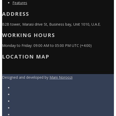
Features
ADDRESS
B2B tower, Marasi drive St, Business bay, Unit 1010, U.A.E.
WORKING HOURS
Monday to Friday: 09:00 AM to 05:00 PM UTC (+4:00)
LOCATION MAP
Designed and developed by
Mani Noroozi