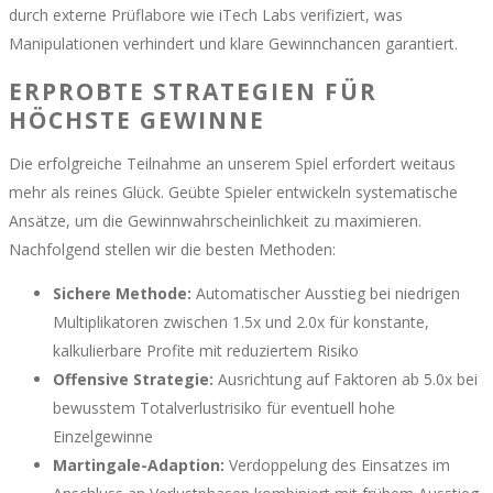
durch externe Prüflabore wie iTech Labs verifiziert, was
Manipulationen verhindert und klare Gewinnchancen garantiert.
ERPROBTE STRATEGIEN FÜR
HÖCHSTE GEWINNE
Die erfolgreiche Teilnahme an unserem Spiel erfordert weitaus
mehr als reines Glück. Geübte Spieler entwickeln systematische
Ansätze, um die Gewinnwahrscheinlichkeit zu maximieren.
Nachfolgend stellen wir die besten Methoden:
Sichere Methode:
Automatischer Ausstieg bei niedrigen
Multiplikatoren zwischen 1.5x und 2.0x für konstante,
kalkulierbare Profite mit reduziertem Risiko
Offensive Strategie:
Ausrichtung auf Faktoren ab 5.0x bei
bewusstem Totalverlustrisiko für eventuell hohe
Einzelgewinne
Martingale-Adaption:
Verdoppelung des Einsatzes im