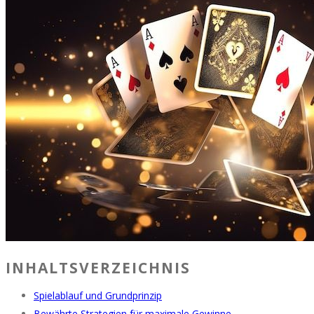
INHALTSVERZEICHNIS
Spielablauf und Grundprinzip
Bewährte Strategien für maximale Gewinne