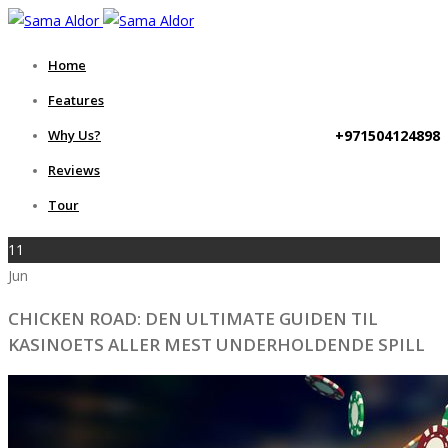
Home
Features
+971504124898
Why Us?
Reviews
Tour
11
Jun
CHICKEN ROAD: DEN ULTIMATE GUIDEN TIL
KASINOETS ALLER MEST UNDERHOLDENDE SPILL