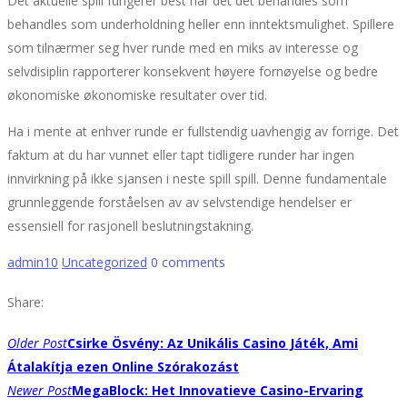
Det aktuelle spill fungerer best når det det behandles som
behandles som underholdning heller enn inntektsmulighet. Spillere
som tilnærmer seg hver runde med en miks av interesse og
selvdisiplin rapporterer konsekvent høyere fornøyelse og bedre
økonomiske økonomiske resultater over tid.
Ha i mente at enhver runde er fullstendig uavhengig av forrige. Det
faktum at du har vunnet eller tapt tidligere runder har ingen
innvirkning på ikke sjansen i neste spill spill. Denne fundamentale
grunnleggende forståelsen av av selvstendige hendelser er
essensiell for rasjonell beslutningstakning.
admin10
Uncategorized
0 comments
Share:
POST
Older Post
Csirke Ösvény: Az Unikális Casino Játék, Ami
NAVIGATION
Átalakítja ezen Online Szórakozást
Newer Post
MegaBlock: Het Innovatieve Casino-Ervaring