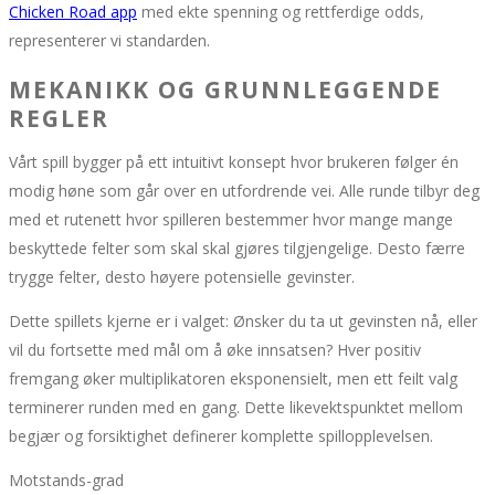
Chicken Road app
med ekte spenning og rettferdige odds,
representerer vi standarden.
MEKANIKK OG GRUNNLEGGENDE
REGLER
Vårt spill bygger på ett intuitivt konsept hvor brukeren følger én
modig høne som går over en utfordrende vei. Alle runde tilbyr deg
med et rutenett hvor spilleren bestemmer hvor mange mange
beskyttede felter som skal skal gjøres tilgjengelige. Desto færre
trygge felter, desto høyere potensielle gevinster.
Dette spillets kjerne er i valget: Ønsker du ta ut gevinsten nå, eller
vil du fortsette med mål om å øke innsatsen? Hver positiv
fremgang øker multiplikatoren eksponensielt, men ett feilt valg
terminerer runden med en gang. Dette likevektspunktet mellom
begjær og forsiktighet definerer komplette spillopplevelsen.
Motstands-grad