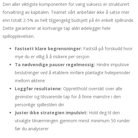
Den aller viktigste komponenten for varig suksess er strukturert
forvaltning av kapitalen. Teamet vårt anbefaler ikke å satse mer
enn totalt 2-5% av helt tilgjengelig budsjett på én enkelt spillrunde.
Dette garanterer at kortvarige tap aldri ødelegger hele
spillopplevelsen.
Fastsett klare begrensninger:
Fastslå på forskudd hvor
mye du er villig å å risikere per sesjon
Ta nødvendige pauser regelmessig:
Hindre impulsive
beslutninger ved å etablere innføre planlagte hvileperioder
mellom øktene
Loggfør resultatene:
Oppretthold oversikt over alle
gevinster og tilsvarende tap for å finne mønstre i den
personlige spillestilen din
Juster ikke strategien impulsivt:
Hold deg til den
utvalgte tilnærmingen gjennom minst minimum 50 runder
før du analyserer