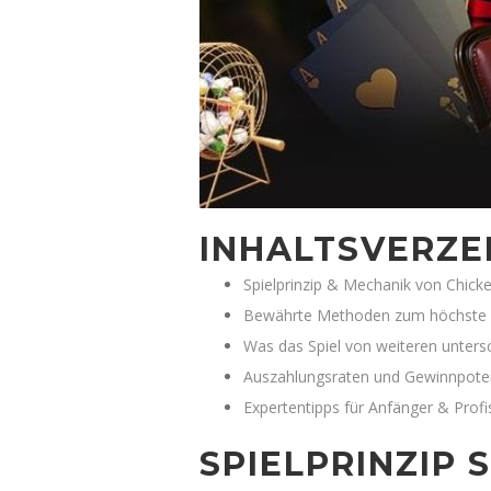
INHALTSVERZE
Spielprinzip & Mechanik von Chick
Bewährte Methoden zum höchste
Was das Spiel von weiteren unters
Auszahlungsraten und Gewinnpoten
Expertentipps für Anfänger & Profi
SPIELPRINZIP