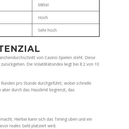
Mittel
Hoch
Sehr hoch
TENZIAL
anchendurchschnitt von Casino-Spielen steht. Diese
urückgehen. Die Volatilitätsindex liegt bei 8.2 von 10
5 Runden pro Stunde durchgeführt, wobei schnelle
h aber durch das Hauslimit begrenzt, das
S
macht. Hierbei kann sich das Timing üben und ein
vor reales Geld platziert wird.