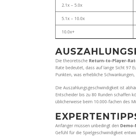
2.1x – 5.0x
5.1x – 10.0x
10.0x+
AUSZAHLUNGS
Die theoretische
Return-to-Player-Rat
Rate bedeutet, dass auf lange Sicht 97 Eu
Punkten, was erhebliche Schwankungen, j
Die Auszahlungsgeschwindigkeit ist abhä
Entscheider bis zu 80 Runden schaffen kön
üblicherweise beim 10.000-fachen des Mi
EXPERTENTIPPS
Anfänger müssen unbedingt den
Demo-
Gefühl für die Spielgeschwindigkeit entwi