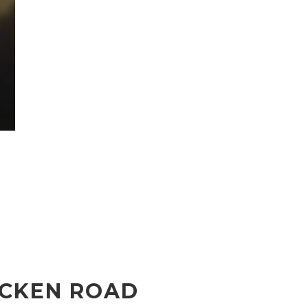
ICKEN ROAD