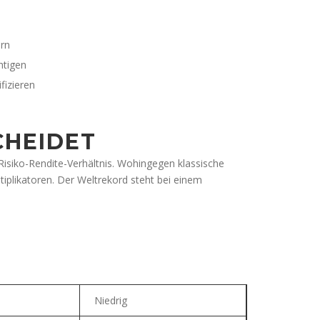
rn
htigen
fizieren
CHEIDET
s Risiko-Rendite-Verhältnis. Wohingegen klassische
iplikatoren. Der Weltrekord steht bei einem
Niedrig