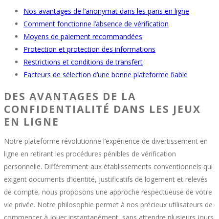
Nos avantages de l’anonymat dans les paris en ligne
Comment fonctionne l’absence de vérification
Moyens de paiement recommandées
Protection et protection des informations
Restrictions et conditions de transfert
Facteurs de sélection d’une bonne plateforme fiable
DES AVANTAGES DE LA
CONFIDENTIALITÉ DANS LES JEUX
EN LIGNE
Notre plateforme révolutionne l’expérience de divertissement en
ligne en retirant les procédures pénibles de vérification
personnelle. Différemment aux établissements conventionnels qui
exigent documents d’identité, justificatifs de logement et relevés
de compte, nous proposons une approche respectueuse de votre
vie privée. Notre philosophie permet à nos précieux utilisateurs de
commencer à jouer instantanément, sans attendre plusieurs jours