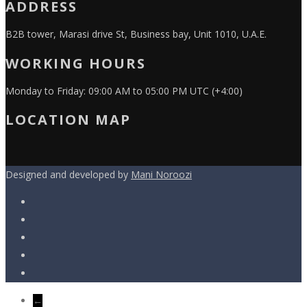
ADDRESS
B2B tower, Marasi drive St, Business bay, Unit 1010, U.A.E.
WORKING HOURS
Monday to Friday: 09:00 AM to 05:00 PM UTC (+4:00)
LOCATION MAP
Designed and developed by
Mani Noroozi
←