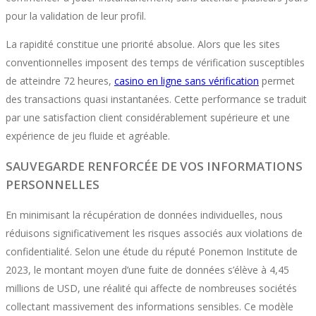
pour la validation de leur profil.
La rapidité constitue une priorité absolue. Alors que les sites
conventionnelles imposent des temps de vérification susceptibles
de atteindre 72 heures,
casino en ligne sans vérification
permet
des transactions quasi instantanées. Cette performance se traduit
par une satisfaction client considérablement supérieure et une
expérience de jeu fluide et agréable.
SAUVEGARDE RENFORCÉE DE VOS INFORMATIONS
PERSONNELLES
En minimisant la récupération de données individuelles, nous
réduisons significativement les risques associés aux violations de
confidentialité. Selon une étude du réputé Ponemon Institute de
2023, le montant moyen d’une fuite de données s’élève à 4,45
millions de USD, une réalité qui affecte de nombreuses sociétés
collectant massivement des informations sensibles. Ce modèle