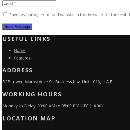
Save my name, email, and website in this browser for the next 
USEFUL LINKS
Home
Features
ADDRESS
B2B tower, Marasi drive St, Business bay, Unit 1010, U.A.E.
WORKING HOURS
Monday to Friday: 09:00 AM to 05:00 PM UTC (+4:00)
LOCATION MAP