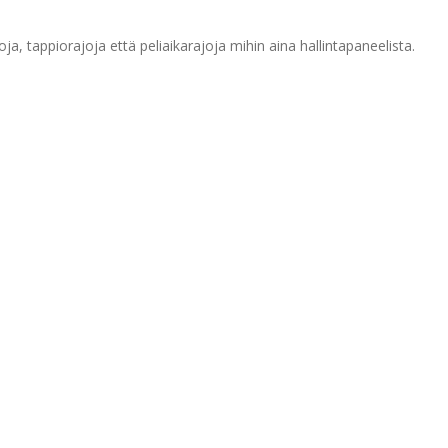
, tappiorajoja että peliaikarajoja mihin aina hallintapaneelista.