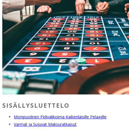
SISÄLLYSLUETTELO
Monipuolinen Pelivalikoima Kaikenlaisille Pelaajille
Varmat ja Sujuvat Maksuratkaisut