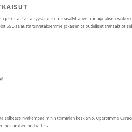
TKAISUT
 perusta. Tästä syystä olemme sisällyttäneet monipuolisen valikoima
it SSL-salausta turvataksemme jokaisen taloudelliset transaktiot sek
ää
taa selkeästi rivakampaa mihin toimialan keskiarvo. Operoimme Curaca
en pelaamisen periaatteita.