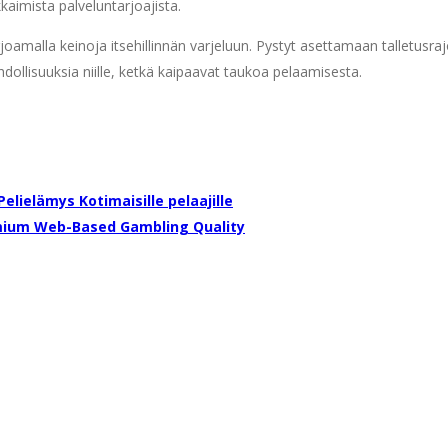
kaimista palveluntarjoajista.
lla keinoja itsehillinnän varjeluun. Pystyt asettamaan talletusrajoja
ollisuuksia niille, ketkä kaipaavat taukoa pelaamisesta.
ielämys Kotimaisille pelaajille
emium Web-Based Gambling Quality