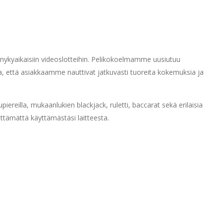
 nykyaikaisiin videoslotteihin. Pelikokoelmamme uusiutuu
kaa, että asiakkaamme nauttivat jatkuvasti tuoreita kokemuksia ja
ereilla, mukaanlukien blackjack, ruletti, baccarat sekä erilaisia
ittämättä käyttämästäsi laitteesta.