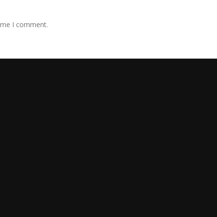
time I comment.