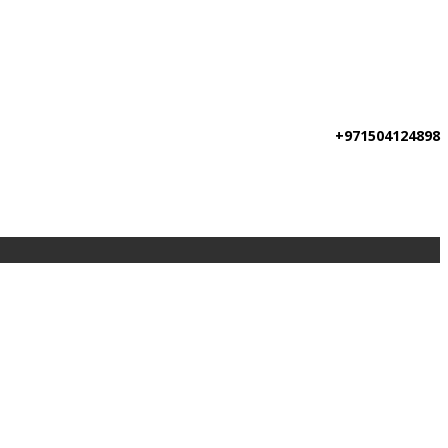
+971504124898