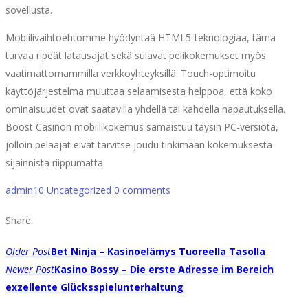
sovellusta.
Mobiilivaihtoehtomme hyödyntää HTML5-teknologiaa, tämä
turvaa ripeät latausajat sekä sulavat pelikokemukset myös
vaatimattomammilla verkkoyhteyksillä. Touch-optimoitu
käyttöjärjestelmä muuttaa selaamisesta helppoa, että koko
ominaisuudet ovat saatavilla yhdellä tai kahdella napautuksella.
Boost Casinon mobiilikokemus samaistuu täysin PC-versiota,
jolloin pelaajat eivät tarvitse joudu tinkimään kokemuksesta
sijainnista riippumatta.
admin10
Uncategorized
0 comments
Share:
POST
Older Post
Bet Ninja – Kasinoelämys Tuoreella Tasolla
NAVIGATION
Newer Post
Kasino Bossy – Die erste Adresse im Bereich
exzellente Glücksspielunterhaltung