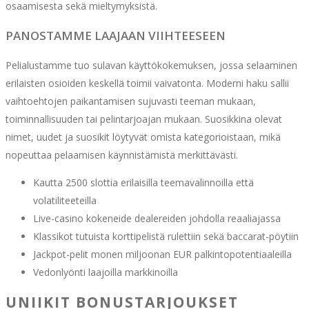
osaamisesta sekä mieltymyksistä.
PANOSTAMME LAAJAAN VIIHTEESEEN
Pelialustamme tuo sulavan käyttökokemuksen, jossa selaaminen
erilaisten osioiden keskellä toimii vaivatonta. Moderni haku sallii
vaihtoehtojen paikantamisen sujuvasti teeman mukaan,
toiminnallisuuden tai pelintarjoajan mukaan. Suosikkina olevat
nimet, uudet ja suosikit löytyvät omista kategorioistaan, mikä
nopeuttaa pelaamisen käynnistämistä merkittävästi.
Kautta 2500 slottia erilaisilla teemavalinnoilla että
volatiliteeteilla
Live-casino kokeneide dealereiden johdolla reaaliajassa
Klassikot tutuista korttipelistä rulettiin sekä baccarat-pöytiin
Jackpot-pelit monen miljoonan EUR palkintopotentiaaleilla
Vedonlyönti laajoilla markkinoilla
UNIIKIT BONUSTARJOUKSET