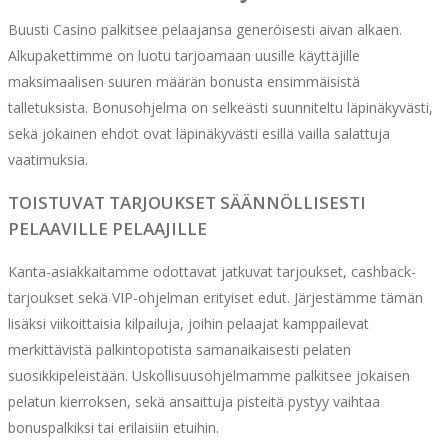
Buusti Casino palkitsee pelaajansa generöisesti aivan alkaen.
Alkupakettimme on luotu tarjoamaan uusille käyttäjille
maksimaalisen suuren määrän bonusta ensimmäisistä
talletuksista. Bonusohjelma on selkeästi suunniteltu läpinäkyvästi,
sekä jokainen ehdot ovat läpinäkyvästi esillä vailla salattuja
vaatimuksia.
TOISTUVAT TARJOUKSET SÄÄNNÖLLISESTI
PELAAVILLE PELAAJILLE
Kanta-asiakkaitamme odottavat jatkuvat tarjoukset, cashback-
tarjoukset sekä VIP-ohjelman erityiset edut. Järjestämme tämän
lisäksi viikoittaisia kilpailuja, joihin pelaajat kamppailevat
merkittävistä palkintopotista samanaikaisesti pelaten
suosikkipeleistään. Uskollisuusohjelmamme palkitsee jokaisen
pelatun kierroksen, sekä ansaittuja pisteitä pystyy vaihtaa
bonuspalkiksi tai erilaisiin etuihin.