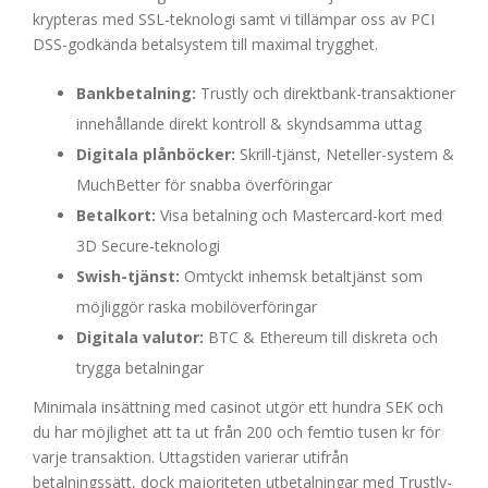
krypteras med SSL-teknologi samt vi tillämpar oss av PCI
DSS-godkända betalsystem till maximal trygghet.
Bankbetalning:
Trustly och direktbank-transaktioner
innehållande direkt kontroll & skyndsamma uttag
Digitala plånböcker:
Skrill-tjänst, Neteller-system &
MuchBetter för snabba överföringar
Betalkort:
Visa betalning och Mastercard-kort med
3D Secure-teknologi
Swish-tjänst:
Omtyckt inhemsk betaltjänst som
möjliggör raska mobilöverföringar
Digitala valutor:
BTC & Ethereum till diskreta och
trygga betalningar
Minimala insättning med casinot utgör ett hundra SEK och
du har möjlighet att ta ut från 200 och femtio tusen kr för
varje transaktion. Uttagstiden varierar utifrån
betalningssätt, dock majoriteten utbetalningar med Trustly-