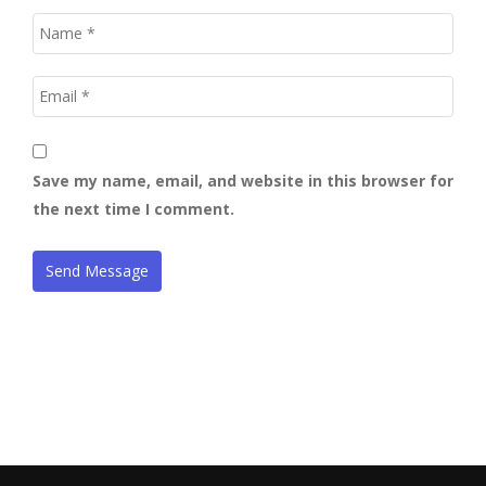
Save my name, email, and website in this browser for
the next time I comment.