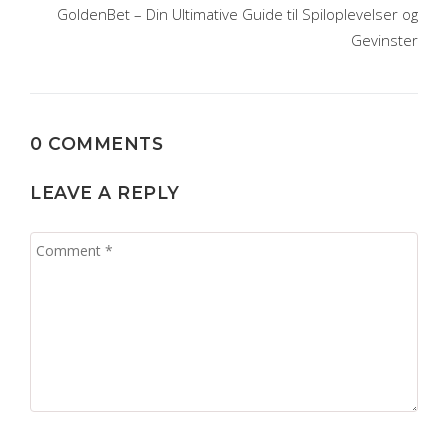
GoldenBet – Din Ultimative Guide til Spiloplevelser og
Gevinster
0 COMMENTS
LEAVE A REPLY