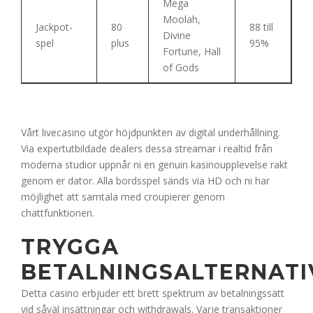
Mega
Moolah,
Jackpot-
80
88 till
Divine
spel
plus
95%
Fortune, Hall
of Gods
LIVE CASINO-UPPLEVELSE
Vårt livecasino utgör höjdpunkten av digital underhållning.
Via expertutbildade dealers dessa streamar i realtid från
moderna studior uppnår ni en genuin kasinoupplevelse rakt
genom er dator. Alla bordsspel sänds via HD och ni har
möjlighet att samtala med croupierer genom
chattfunktionen.
TRYGGA
BETALNINGSALTERNATI
Detta casino erbjuder ett brett spektrum av betalningssätt
vid såväl insättningar och withdrawals. Varje transaktioner