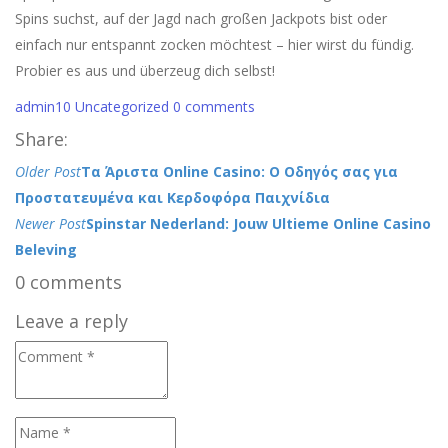
Spins suchst, auf der Jagd nach großen Jackpots bist oder
einfach nur entspannt zocken möchtest – hier wirst du fündig.
Probier es aus und überzeug dich selbst!
admin10
Uncategorized
0 comments
Share:
POST
Older Post
Τα Άριστα Online Casino: Ο Οδηγός σας για
NAVIGATION
Προστατευμένα και Κερδοφόρα Παιχνίδια
Newer Post
Spinstar Nederland: Jouw Ultieme Online Casino
Beleving
0 comments
Leave a reply