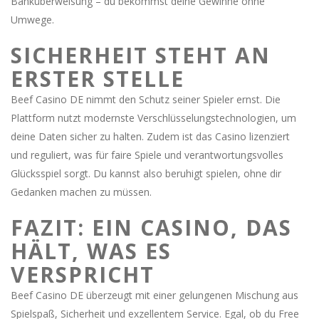
Banküberweisung – du bekommst deine Gewinne ohne
Umwege.
SICHERHEIT STEHT AN
ERSTER STELLE
Beef Casino DE nimmt den Schutz seiner Spieler ernst. Die
Plattform nutzt modernste Verschlüsselungstechnologien, um
deine Daten sicher zu halten. Zudem ist das Casino lizenziert
und reguliert, was für faire Spiele und verantwortungsvolles
Glücksspiel sorgt. Du kannst also beruhigt spielen, ohne dir
Gedanken machen zu müssen.
FAZIT: EIN CASINO, DAS
HÄLT, WAS ES
VERSPRICHT
Beef Casino DE überzeugt mit einer gelungenen Mischung aus
Spielspaß, Sicherheit und exzellentem Service. Egal, ob du Free