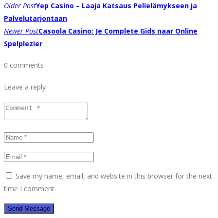
POST
Older Post
Yep Casino – Laaja Katsaus Pelielämykseen ja
NAVIGATION
Palvelutarjontaan
Newer Post
Casoola Casino: Je Complete Gids naar Online
Spelplezier
0 comments
Leave a reply
Save my name, email, and website in this browser for the next
time I comment.