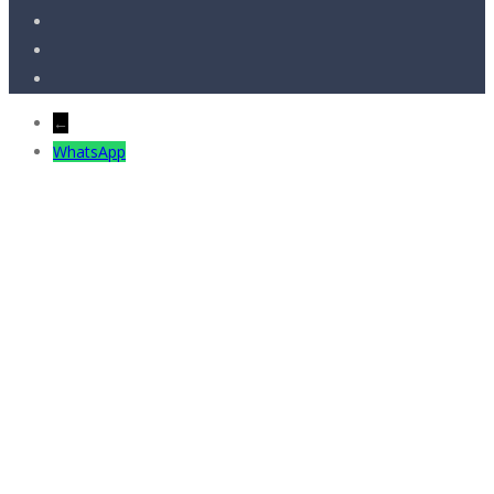
←
WhatsApp