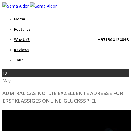
Home
Features
+971504124898
Why Us?
Reviews
Tour
19
May
ADMIRAL CASINO: DIE EXZELLENTE ADRESSE FÜR
ERSTKLASSIGES ONLINE-GLÜCKSSPIEL