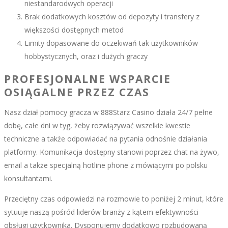
niestandarodwych operacji
Brak dodatkowych kosztów od depozyty i transfery z
większości dostępnych metod
Limity dopasowane do oczekiwań tak użytkowników
hobbystycznych, oraz i dużych graczy
PROFESJONALNE WSPARCIE
OSIĄGALNE PRZEZ CZAS
Nasz dział pomocy gracza w 888Starz Casino działa 24/7 pełne
dobę, całe dni w tyg, żeby rozwiązywać wszelkie kwestie
techniczne a także odpowiadać na pytania odnośnie działania
platformy. Komunikacja dostępny stanowi poprzez chat na żywo,
email a także specjalną hotline phone z mówiącymi po polsku
konsultantami.
Przeciętny czas odpowiedzi na rozmowie to poniżej 2 minut, które
sytuuje naszą pośród liderów branży z kątem efektywności
obsługi użytkownika. Dysponujemy dodatkowo rozbudowaną