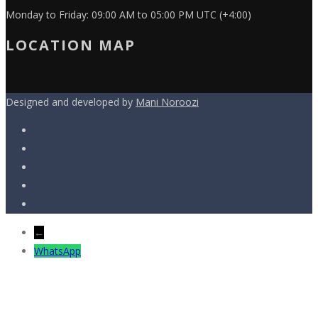
Monday to Friday: 09:00 AM to 05:00 PM UTC (+4:00)
LOCATION MAP
Designed and developed by
Mani Noroozi
←
WhatsApp