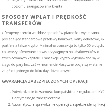
poziomu zaangażowania klienta
SPOSOBY WPŁAT I PRĘDKOŚĆ
TRANSFERÓW
Oferujemy szeroki wachlarz sposobów płatności i wypłacania,
posiadający standardowe przelewy bankowe, karty debetowe, e-
portfele a także krypto. Minimalna transakcja to tylko 50 złotych,
co tworzy oferowane serwis przystępnym na użytkowników o
zróżnicowanym kapitale. Transakcje krypto wykonywane są w
ciągu do pary hrs, zaś w momencie klasyczne opcje są w stanie
zająć od jednego do kilku days biznesowych.
GWARANCJA ZABEZPIECZONYCH OPERACJI
Potwierdzenie tożsamości kompatybilna z regulacjami KYC
z optymalnego zabezpieczenia
Automatyczne sprawdzanie operacji z aspekcie identyfikacji