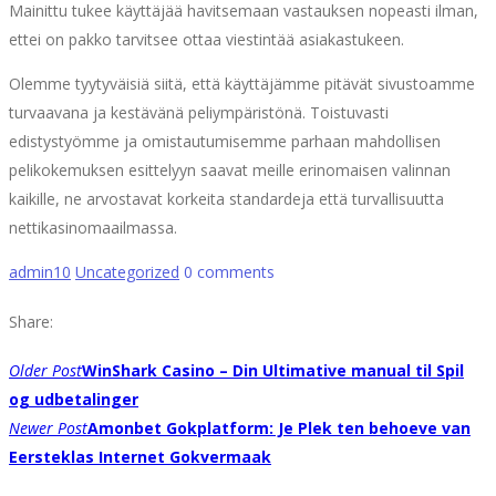
Mainittu tukee käyttäjää havitsemaan vastauksen nopeasti ilman,
ettei on pakko tarvitsee ottaa viestintää asiakastukeen.
Olemme tyytyväisiä siitä, että käyttäjämme pitävät sivustoamme
turvaavana ja kestävänä peliympäristönä. Toistuvasti
edistystyömme ja omistautumisemme parhaan mahdollisen
pelikokemuksen esittelyyn saavat meille erinomaisen valinnan
kaikille, ne arvostavat korkeita standardeja että turvallisuutta
nettikasinomaailmassa.
admin10
Uncategorized
0 comments
Share:
POST
Older Post
WinShark Casino – Din Ultimative manual til Spil
NAVIGATION
og udbetalinger
Newer Post
Amonbet Gokplatform: Je Plek ten behoeve van
Eersteklas Internet Gokvermaak