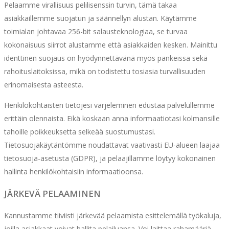
Pelaamme virallisuus pelilisenssin turvin, tämä takaa
asiakkaillemme suojatun ja säännellyn alustan. Käytämme
toimialan johtavaa 256-bit salausteknologiaa, se turvaa
kokonaisuus siirrot alustamme että asiakkaiden kesken. Mainittu
identtinen suojaus on hyödynnettävänä myös pankeissa sekä
rahoituslaitoksissa, mikä on todistettu tosiasia turvallisuuden
erinomaisesta asteesta.
Henkilökohtaisten tietojesi varjeleminen edustaa palvelullemme
erittäin olennaista. Eikä koskaan anna informaatiotasi kolmansille
tahoille poikkeuksetta selkeää suostumustasi.
Tietosuojakäytäntömme noudattavat vaativasti EU-alueen laajaa
tietosuoja-asetusta (GDPR), ja pelaajillamme löytyy kokonainen
hallinta henkilökohtaisiin informaatioonsa.
JÄRKEVÄ PELAAMINEN
Kannustamme tiiviisti järkevää pelaamista esittelemällä työkaluja,
joilla asiakkaat voivat hallita pelailuansa. Voi laittaa rahamääriä,