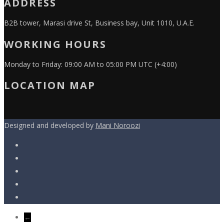
ADDRESS
B2B tower, Marasi drive St, Business bay, Unit 1010, U.A.E.
WORKING HOURS
Monday to Friday: 09:00 AM to 05:00 PM UTC (+4:00)
LOCATION MAP
Designed and developed by
Mani Noroozi
←