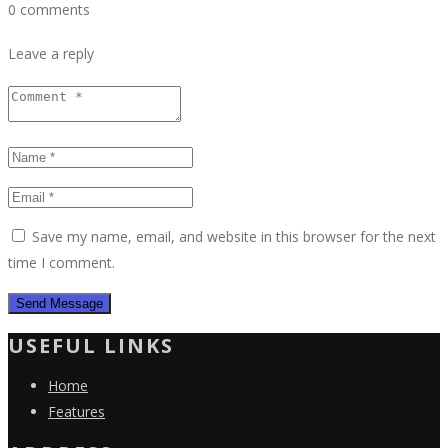
0 comments
Leave a reply
Save my name, email, and website in this browser for the next
time I comment.
USEFUL LINKS
Home
Features