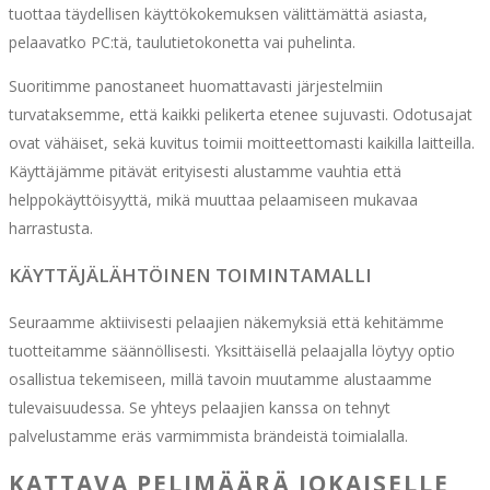
tuottaa täydellisen käyttökokemuksen välittämättä asiasta,
pelaavatko PC:tä, taulutietokonetta vai puhelinta.
Suoritimme panostaneet huomattavasti järjestelmiin
turvataksemme, että kaikki pelikerta etenee sujuvasti. Odotusajat
ovat vähäiset, sekä kuvitus toimii moitteettomasti kaikilla laitteilla.
Käyttäjämme pitävät erityisesti alustamme vauhtia että
helppokäyttöisyyttä, mikä muuttaa pelaamiseen mukavaa
harrastusta.
KÄYTTÄJÄLÄHTÖINEN TOIMINTAMALLI
Seuraamme aktiivisesti pelaajien näkemyksiä että kehitämme
tuotteitamme säännöllisesti. Yksittäisellä pelaajalla löytyy optio
osallistua tekemiseen, millä tavoin muutamme alustaamme
tulevaisuudessa. Se yhteys pelaajien kanssa on tehnyt
palvelustamme eräs varmimmista brändeistä toimialalla.
KATTAVA PELIMÄÄRÄ JOKAISELLE